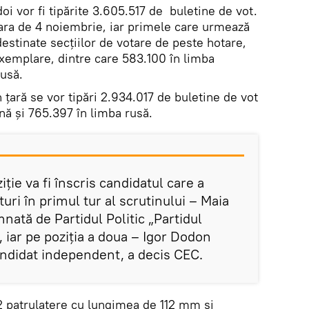
i vor fi tipărite 3.605.517 de buletine de vot.
eara de 4 noiembrie, iar primele care urmează
 destinate secțiilor de votare de peste hotare,
exemplare, dintre care 583.100 în limba
usă.
 țară se vor tipări 2.934.017 de buletine de vot
nă și 765.397 în limba rusă.
iție va fi înscris candidatul care a
ri în primul tur al scrutinului – Maia
ată de Partidul Politic „Partidul
, iar pe poziția a doua – Igor Dodon
andidat independent, a decis CEC.
 2 patrulatere cu lungimea de 112 mm și