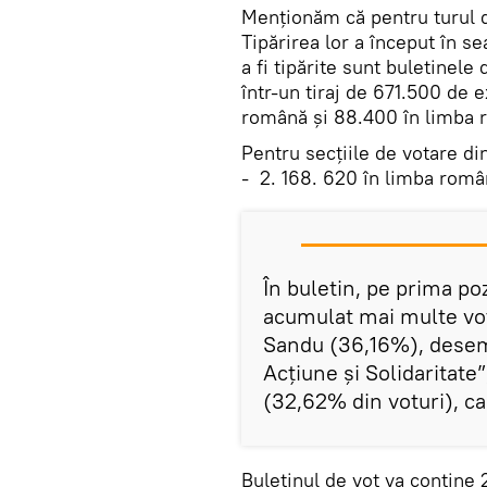
Menționăm că pentru turul do
Tipărirea lor a început în s
a fi tipărite sunt buletinele
într-un tiraj de 671.500 de 
română și 88.400 în limba r
Pentru secțiile de votare din
- 2. 168. 620 în limba româ
În buletin, pe prima poz
acumulat mai multe votu
Sandu (36,16%), desemn
Acțiune și Solidaritate”
(32,62% din voturi), c
Buletinul de vot va conține