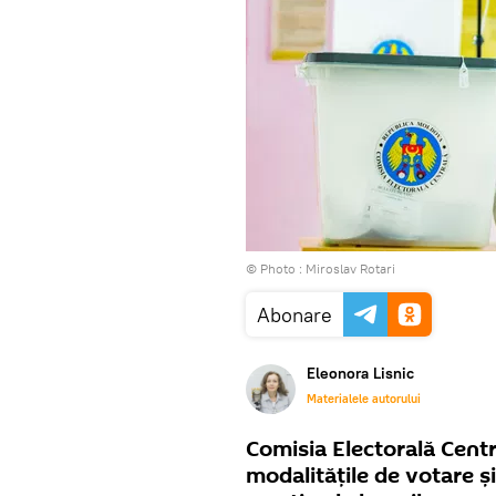
© Photo : Miroslav Rotari
Abonare
Eleonora Lisnic
Materialele autorului
Comisia Electorală Centr
modalitățile de votare și