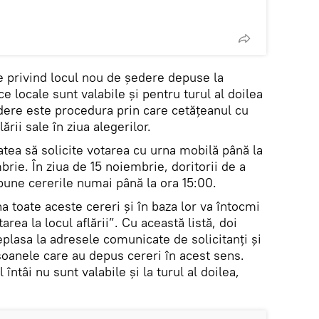
e privind locul nou de ședere depuse la
e locale sunt valabile și pentru turul al doilea
edere este procedura prin care cetățeanul cu
ării sale în ziua alegerilor.
tatea să solicite votarea cu urna mobilă până la
brie. În ziua de 15 noiembrie, doritorii de a
une cererile numai până la ora 15:00.
a toate aceste cereri și în baza lor va întocmi
area la locul aflării”. Cu această listă, doi
plasa la adresele comunicate de solicitanți și
soanele care au depus cereri în acest sens.
întâi nu sunt valabile și la turul al doilea,