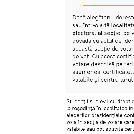
Dacă alegătorul dorește
sau într-o altă localita
electoral al secției de 
dovada cu actul de iden
această secție de votar
de vot. Cu acest certifi
votare deschisă pe teri
asemenea, certificatele
valabile și pentru turul
Studenții și elevii cu drept 
la reședință în localitatea în
alegerilor prezidențiale con
vota în secția de votare car
valabile sau pot solicita cer