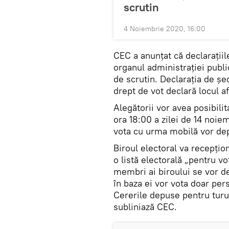
scrutin
4 Noiembrie 2020, 16:00
CEC a anunțat că declarațiil
organul administrației public
de scrutin. Declarația de ș
drept de vot declară locul afl
Alegătorii vor avea posibili
ora 18:00 a zilei de 14 noiem
vota cu urma mobilă vor dep
Biroul electoral va recepțion
o listă electorală „pentru vot
membri ai biroului se vor de
în baza ei vor vota doar per
Cererile depuse pentru turul 
subliniază CEC.