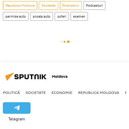
Republica Moldova
Societate
Podcasturi
Podcasturi
permise auto
școala auto
șoferi
examen
Moldova
POLITICĂ
SOCIETATE
ECONOMIE
REPUBLICA MOLDOVA
R
Telegram