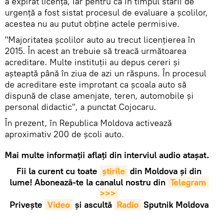
a expirat licența, iar pentru că în timpul stării de
urgență a fost sistat procesul de evaluare a școlilor,
acestea nu au putut obține actele permisive.
"Majoritatea școlilor auto au trecut licențierea în
2015. În acest an trebuie să treacă următoarea
acreditare. Multe instituții au depus cereri și
așteaptă până în ziua de azi un răspuns. În procesul
de acreditare este improtant ca școala auto să
dispună de clase amenjate, teren, automobile și
personal didactic", a punctat Cojocaru.
În prezent, în Republica Moldova activează
aproximativ 200 de școli auto.
Mai multe informații aflați din interviul audio atașat.
Fii la curent cu toate
știrile
din Moldova și din
lume! Abonează-te la canalul nostru din
Telegram 
>>>
Privește
Video
și ascultă
Radio
Sputnik Moldova