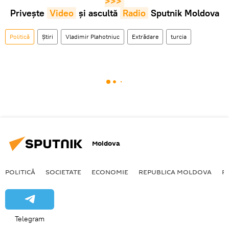
>>>
Privește
Video
și ascultă
Radio
Sputnik Moldova
Politică
Știri
Vladimir Plahotniuc
Extrădare
turcia
Moldova
POLITICĂ
SOCIETATE
ECONOMIE
REPUBLICA MOLDOVA
R
Telegram