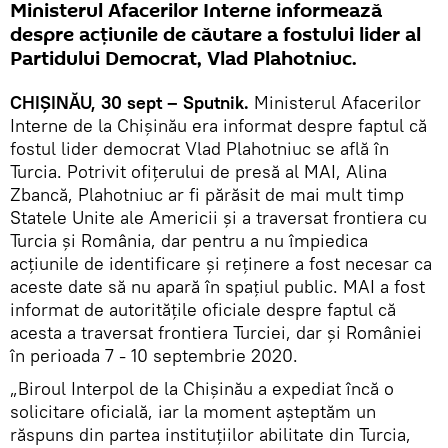
Ministerul Afacerilor Interne informează
despre acțiunile de căutare a fostului lider al
Partidului Democrat, Vlad Plahotniuc.
CHIȘINĂU, 30 sept – Sputnik.
Ministerul Afacerilor
Interne de la Chișinău era informat despre faptul că
fostul lider democrat Vlad Plahotniuc se află în
Turcia. Potrivit ofițerului de presă al MAI, Alina
Zbancă, Plahotniuc ar fi părăsit de mai mult timp
Statele Unite ale Americii și a traversat frontiera cu
Turcia și România, dar pentru a nu împiedica
acțiunile de identificare și reținere a fost necesar ca
aceste date să nu apară în spațiul public. MAI a fost
informat de autoritățile oficiale despre faptul că
acesta a traversat frontiera Turciei, dar și României
în perioada 7 - 10 septembrie 2020.
„Biroul Interpol de la Chișinău a expediat încă o
solicitare oficială, iar la moment așteptăm un
răspuns din partea instituțiilor abilitate din Turcia,