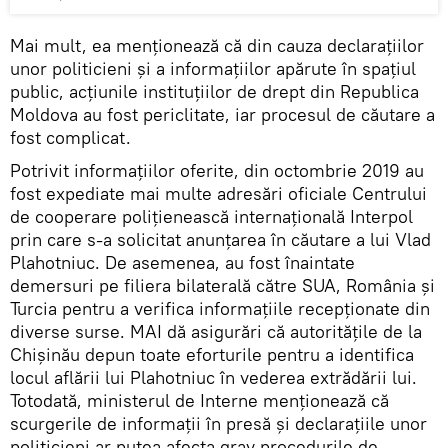
Mai mult, ea menționează că din cauza declarațiilor
unor politicieni și a informațiilor apărute în spațiul
public, acțiunile instituțiilor de drept din Republica
Moldova au fost periclitate, iar procesul de căutare a
fost complicat.
Potrivit informațiilor oferite, din octombrie 2019 au
fost expediate mai multe adresări oficiale Centrului
de cooperare polițienească internațională Interpol
prin care s-a solicitat anunțarea în căutare a lui Vlad
Plahotniuc. De asemenea, au fost înaintate
demersuri pe filiera bilaterală către SUA, România și
Turcia pentru a verifica informațiile recepționate din
diverse surse. MAI dă asigurări că autoritățile de la
Chișinău depun toate eforturile pentru a identifica
locul aflării lui Plahotniuc în vederea extrădării lui.
Totodată, ministerul de Interne menționează că
scurgerile de informații în presă și declarațiile unor
politicieni ar putea afecta grav procedurile de