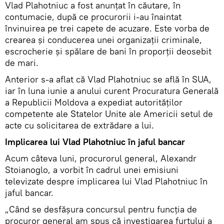
Vlad Plahotniuc a fost anunțat în căutare, în
contumacie, după ce procurorii i-au înaintat
învinuirea pe trei capete de acuzare. Este vorba de
crearea și conducerea unei organizații criminale,
escrocherie și spălare de bani în proporții deosebit
de mari.
Anterior s-a aflat că Vlad Plahotniuc se află în SUA,
iar în luna iunie a anului curent Procuratura Generală
a Republicii Moldova a expediat autorităților
competente ale Statelor Unite ale Americii setul de
acte cu solicitarea de extrădare a lui.
Implicarea lui Vlad Plahotniuc în jaful bancar
Acum câteva luni, procurorul general, Alexandr
Stoianoglo, a vorbit în cadrul unei emisiuni
televizate despre implicarea lui Vlad Plahotniuc în
jaful bancar.
„Când se desfășura concursul pentru funcția de
procuror general am spus că investigarea furtului a