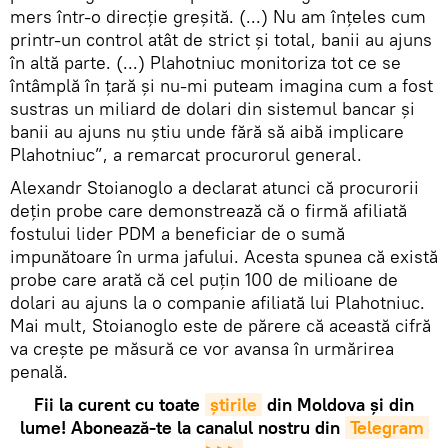
mers într-o direcție greșită. (...) Nu am înțeles cum
printr-un control atât de strict și total, banii au ajuns
în altă parte. (...) Plahotniuc monitoriza tot ce se
întâmplă în țară și nu-mi puteam imagina cum a fost
sustras un miliard de dolari din sistemul bancar și
banii au ajuns nu știu unde fără să aibă implicare
Plahotniuc”, a remarcat procurorul general.
Alexandr Stoianoglo a declarat atunci că procurorii
dețin probe care demonstrează că o firmă afiliată
fostului lider PDM a beneficiar de o sumă
impunătoare în urma jafului. Acesta spunea că există
probe care arată că cel puțin 100 de milioane de
dolari au ajuns la o companie afiliată lui Plahotniuc.
Mai mult, Stoianoglo este de părere că această cifră
va crește pe măsură ce vor avansa în urmărirea
penală.
Fii la curent cu toate
știrile
din Moldova și din
lume! Abonează-te la canalul nostru din
Telegram 