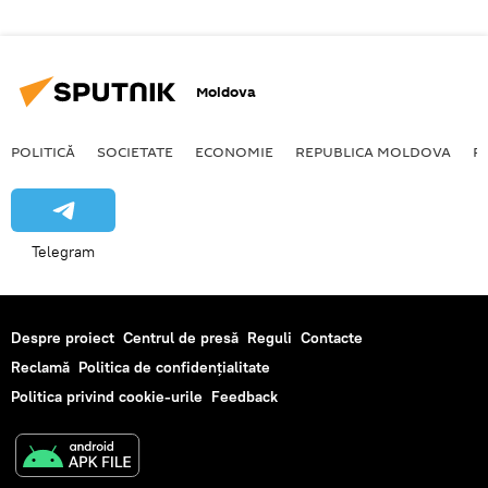
Moldova
POLITICĂ
SOCIETATE
ECONOMIE
REPUBLICA MOLDOVA
R
Telegram
Despre proiect
Centrul de presă
Reguli
Contacte
Reclamă
Politica de confidențialitate
Politica privind cookie-urile
Feedback