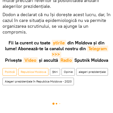
multe precizări referitor la posibilitatea anulării
alegerilor prezidențiale.
Dodon a declarat că nu își dorește acest lucru, dar, în
cazul în care situația epidemiologică nu va permite
organizarea scrutinului, se va ajunge la un
compromis.
Fii la curent cu toate
știrile
din Moldova și din
lume! Abonează-te la canalul nostru din
Telegram 
>>>
Privește
Video
și ascultă
Radio
Sputnik Moldova
Politică
Republica Moldova
Știri
Opinie
alegeri prezidențiale
Alegeri prezidenţiale în Republica Moldova - 2020