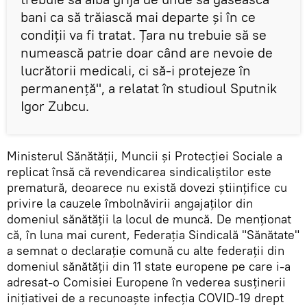
bani ca să trăiască mai departe și în ce
condiții va fi tratat. Țara nu trebuie să se
numească patrie doar când are nevoie de
lucrătorii medicali, ci să-i protejeze în
permanență", a relatat în studioul Sputnik
Igor Zubcu.
Ministerul Sănătății, Muncii și Protecției Sociale a
replicat însă că revendicarea sindicaliștilor este
prematură, deoarece nu există dovezi științifice cu
privire la cauzele îmbolnăvirii angajaților din
domeniul sănătății la locul de muncă. De menționat
că, în luna mai curent, Federația Sindicală "Sănătate"
a semnat o declarație comună cu alte federații din
domeniul sănătății din 11 state europene pe care i-a
adresat-o Comisiei Europene în vederea susținerii
inițiativei de a recunoaște infecția COVID-19 drept