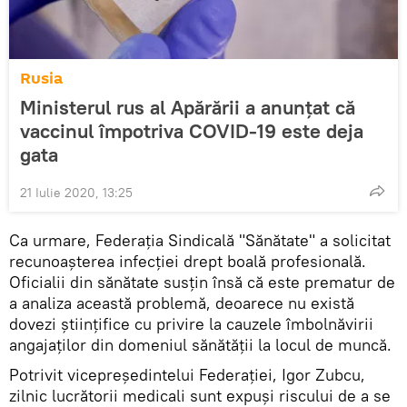
Rusia
Ministerul rus al Apărării a anunțat că
vaccinul împotriva COVID-19 este deja
gata
21 Iulie 2020, 13:25
Ca urmare, Federația Sindicală "Sănătate" a solicitat
recunoașterea infecției drept boală profesională.
Oficialii din sănătate susțin însă că este prematur de
a analiza această problemă, deoarece nu există
dovezi științifice cu privire la cauzele îmbolnăvirii
angajaților din domeniul sănătății la locul de muncă.
Potrivit vicepreședintelui Federației, Igor Zubcu,
zilnic lucrătorii medicali sunt expuși riscului de a se