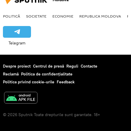
POLITICĂ
SOCIETATE
ECONOMIE
REPUBLICA MOLDOVA
R
Telegram
Despre proiect
Centrul de presă
Reguli
Contacte
Reclamă
Politica de confidențialitate
Politica privind cookie-urile
Feedback
© 2026 Sputnik Toate drepturile sunt garantate. 18+