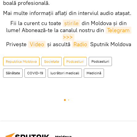
boală profesională.
Mai multe informații aflați din interviul audio atașat.
Fii la curent cu toate
știrile
din Moldova și din
lume! Abonează-te la canalul nostru din
Telegram 
>>>
Privește
Video
și ascultă
Radio
Sputnik Moldova
Republica Moldova
Societate
Podcasturi
Podcasturi
Sănătate
COVID-19
lucrători medicali
Medicină
Moldova