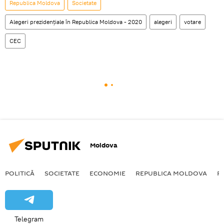
Republica Moldova
Societate
Alegeri prezidenţiale în Republica Moldova - 2020
alegeri
votare
CEC
Moldova
POLITICĂ
SOCIETATE
ECONOMIE
REPUBLICA MOLDOVA
R
Telegram