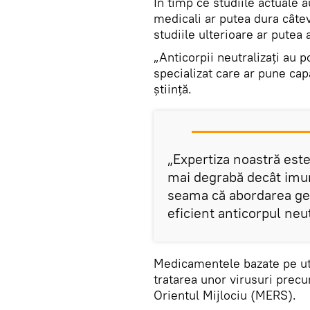
În timp ce studiile actuale a
medicali ar putea dura câte
studiile ulterioare ar putea 
„Anticorpii neutralizați au 
specializat care ar pune ca
știință.
„Expertiza noastră este
mai degrabă decât imun
seama că abordarea gen
eficient anticorpul neut
Medicamentele bazate pe util
tratarea unor virusuri prec
Orientul Mijlociu (MERS).