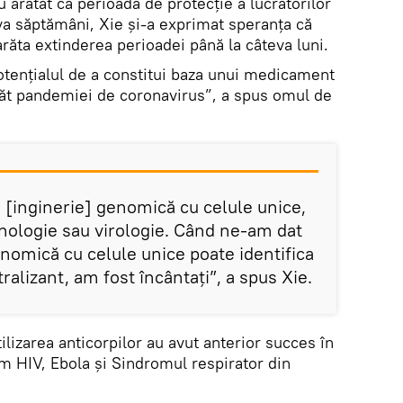
u arătat că perioada de protecție a lucrătorilor
va săptămâni, Xie și-a exprimat speranța că
arăta extinderea perioadei până la câteva luni.
potențialul de a constitui baza unui medicament
păt pandemiei de coronavirus”, a spus omul de
 [inginerie] genomică cu celule unice,
ologie sau virologie. Când ne-am dat
omică cu celule unice poate identifica
ralizant, am fost încântați”, a spus Xie.
izarea anticorpilor au avut anterior succes în
um HIV, Ebola și Sindromul respirator din