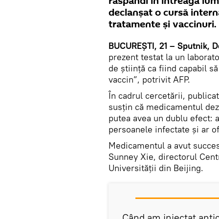
răspândi în întreaga lu
declanșat o cursă inter
tratamente și vaccinuri.
BUCUREŞTI, 21 – Sputnik, Do
prezent testat la un laborat
de știință ca fiind capabil 
vaccin”, potrivit AFP.
În cadrul cercetării, publicat
susțin că medicamentul dezv
putea avea un dublu efect: 
persoanele infectate şi ar o
Medicamentul a avut succes 
Sunney Xie, directorul Cent
Universităţii din Beijing.
„Când am injectat antico