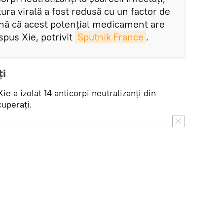
tura virală a fost redusă cu un factor de
nă că acest potențial medicament are
spus Xie, potrivit
Sputnik France
.
ți
 Xie a izolat 14 anticorpi neutralizanți din
cuperați.