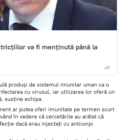
tricțiilor va fi menținută până la
gulă produși de sistemul imunitar uman ca o
fectarea cu virusul, iar utilizarea lor oferă un
ă, susține echipa.
nt ar putea oferi imunitate pe termen scurt
vând în vedere că cercetările au arătat că
nfecție dacă erau injectaţi cu anticorpi