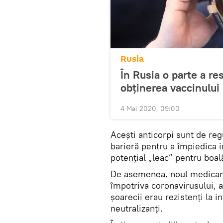
Rusia
În Rusia o parte a res
obținerea vaccinului
4 Mai 2020, 09:00
Acești anticorpi sunt de re
barieră pentru a împiedica in
potențial „leac” pentru boal
De asemenea, noul medicame
împotriva coronavirusului, a
șoarecii erau rezistenți la i
neutralizanţi.