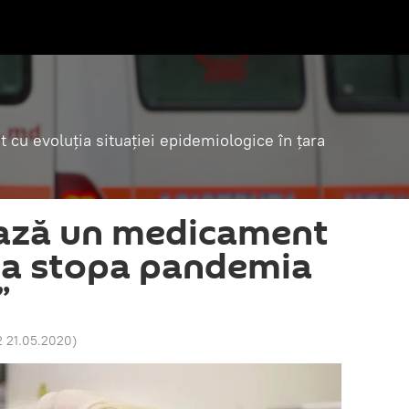
t cu evoluția situației epidemiologice în țara
ează un medicament
ea stopa pandemia
”
2 21.05.2020
)