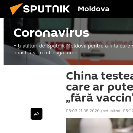
Moldova
Coronavirus
Fiți alături de Sputnik Moldova pentru a fi la curen
noastră și în întreaga lume.
China test
care ar put
„fără vaccin
08:03 21.05.2020
(actualizat:
08:2