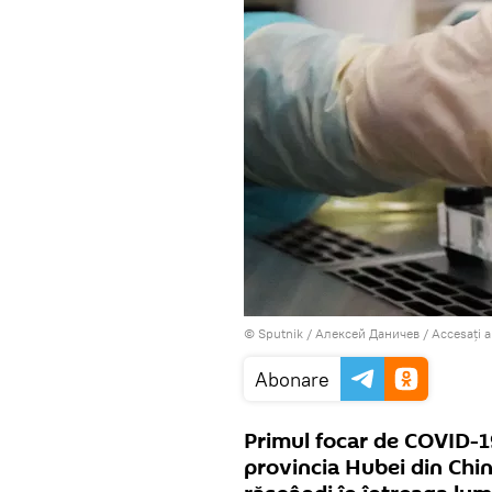
© Sputnik / Алексей Даничев
/
Accesați 
Abonare
Primul focar de COVID-1
provincia Hubei din China