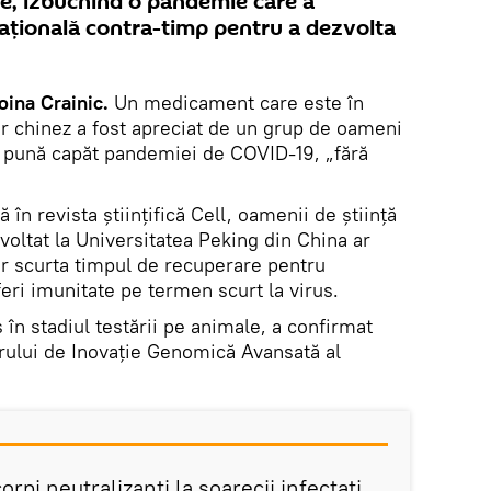
me, izbucnind o pandemie care a
națională contra-timp pentru a dezvolta
ina Crainic.
Un medicament care este în
or chinez a fost apreciat de un grup de oameni
să pună capăt pandemiei de COVID-19, „fără
ă în revista științifică Cell, oamenii de știință
oltat la Universitatea Peking din China ar
ar scurta timpul de recuperare pentru
feri imunitate pe termen scurt la virus.
în stadiul testării pe animale, a confirmat
rului de Inovație Genomică Avansată al
rpi neutralizanți la șoarecii infectați,