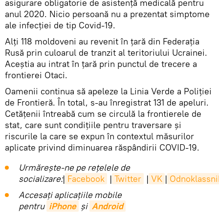
asigurare obligatorie de asistență medicală pentru
anul 2020. Nicio persoană nu a prezentat simptome
ale infecției de tip Covid-19.
Alți 118 moldoveni au revenit în țară din Federația
Rusă prin culoarul de tranzit al teritoriului Ucrainei.
Aceștia au intrat în țară prin punctul de trecere a
frontierei Otaci.
Oamenii continua să apeleze la Linia Verde a Poliției
de Frontieră. În total, s-au înregistrat 131 de apeluri.
Cetățenii întreabă cum se circulă la frontierele de
stat, care sunt condițiile pentru traversare și
riscurile la care se expun în contextul măsurilor
aplicate privind diminuarea răspândirii COVID-19.
Urmărește-ne pe rețelele de
socializare:
|
Facebook
|
Twitter
|
VK
|
Odnoklassni
Accesaţi aplicaţiile mobile
pentru
iPhone
și
Android