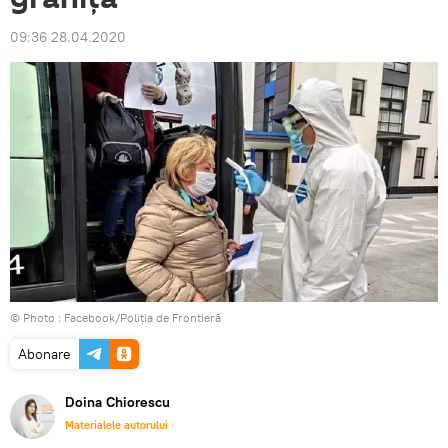
09:36 28.04.2020
© Photo :
Facebook/Poliția de Frontieră
Abonare
Doina Chiorescu
Materialele autorului