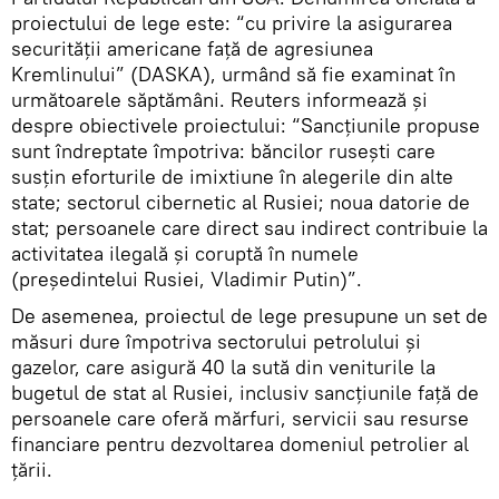
proiectului de lege este: “cu privire la asigurarea
securității americane față de agresiunea
Kremlinului” (DASKA), urmând să fie examinat în
următoarele săptămâni. Reuters informează și
despre obiectivele proiectului: “Sancțiunile propuse
sunt îndreptate împotriva: băncilor rusești care
susțin eforturile de imixtiune în alegerile din alte
state; sectorul cibernetic al Rusiei; noua datorie de
stat; persoanele care direct sau indirect contribuie la
activitatea ilegală și coruptă în numele
(președintelui Rusiei, Vladimir Putin)”.
De asemenea, proiectul de lege presupune un set de
măsuri dure împotriva sectorului petrolului și
gazelor, care asigură 40 la sută din veniturile la
bugetul de stat al Rusiei, inclusiv sancțiunile față de
persoanele care oferă mărfuri, servicii sau resurse
financiare pentru dezvoltarea domeniul petrolier al
țării.