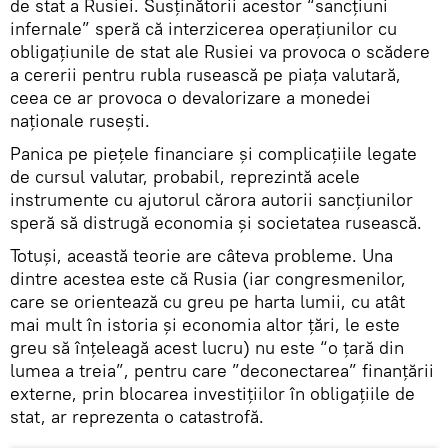
de stat a Rusiei. Susținătorii acestor “sancțiuni
infernale” speră că interzicerea operațiunilor cu
obligațiunile de stat ale Rusiei va provoca o scădere
a cererii pentru rubla rusească pe piața valutară,
ceea ce ar provoca o devalorizare a monedei
naționale rusești.
Panica pe piețele financiare și complicațiile legate
de cursul valutar, probabil, reprezintă acele
instrumente cu ajutorul cărora autorii sancțiunilor
speră să distrugă economia și societatea rusească.
Totuși, această teorie are câteva probleme. Una
dintre acestea este că Rusia (iar congresmenilor,
care se orientează cu greu pe harta lumii, cu atât
mai mult în istoria și economia altor țări, le este
greu să înțeleagă acest lucru) nu este “o țară din
lumea a treia”, pentru care ”deconectarea” finanțării
externe, prin blocarea investițiilor în obligațiile de
stat, ar reprezenta o catastrofă.