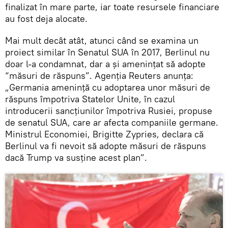
finalizat în mare parte, iar toate resursele financiare
au fost deja alocate.
Mai mult decât atât, atunci când se examina un
proiect similar în Senatul SUA în 2017, Berlinul nu
doar l-a condamnat, dar a și amenințat să adopte
“măsuri de răspuns”. Agenția Reuters anunța:
„Germania amenință cu adoptarea unor măsuri de
răspuns împotriva Statelor Unite, în cazul
introducerii sancțiunilor împotriva Rusiei, propuse
de senatul SUA, care ar afecta companiile germane.
Ministrul Economiei, Brigitte Zypries, declara că
Berlinul va fi nevoit să adopte măsuri de răspuns
dacă Trump va susține acest plan”.