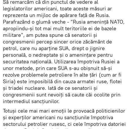
Să remarcăm că din punctul de vedere al
legislatorilor americani, toate aceste măsuri ar
reprezenta un mijloc de apărare față de Rusia.
Parafrazând o glumă veche - “Rusia amenință NATO,
apropiindu-și tot mai mult teritoriile ei de bazele
militare”, am putea spune că senatorii și
congresmenii percep sincer orice zăcământ de
petrol, care nu aparține SUA, drept o jignire
personală, o nedreptate și o amenințare pentru
securitatea națională. Utilizarea împotriva Rusiei a
unor metode, prin care SUA s-au obișnuit să-și
rezolve problemele petroliere în alte țări (cum ar fi
Siria) este imposibilă din cauza armatei ruse, flotei
și triadei nucleare. Iată de ce senatorii și
congresmenii sunt nevoiți să caute căi ocolite prin
intermediul sancțiunilor.
Totuși cele mai mari emoții le provoacă politicienilor
și experților americani nu sancțiunile împotriva
sectorului petrolier rusesc, ci cele împotriva datoriei