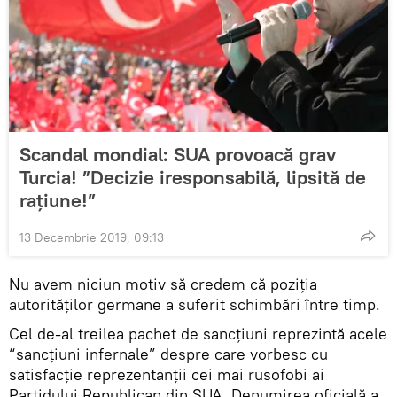
Scandal mondial: SUA provoacă grav
Turcia! ”Decizie iresponsabilă, lipsită de
rațiune!”
13 Decembrie 2019, 09:13
Nu avem niciun motiv să credem că poziția
autorităților germane a suferit schimbări între timp.
Cel de-al treilea pachet de sancțiuni reprezintă acele
“sancțiuni infernale” despre care vorbesc cu
satisfacție reprezentanții cei mai rusofobi ai
Partidului Republican din SUA. Denumirea oficială a