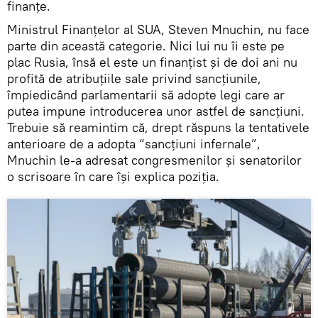
finanțe.
Ministrul Finanțelor al SUA, Steven Mnuchin, nu face
parte din această categorie. Nici lui nu îi este pe
plac Rusia, însă el este un finanțist și de doi ani nu
profită de atribuțiile sale privind sancțiunile,
împiedicând parlamentarii să adopte legi care ar
putea impune introducerea unor astfel de sancțiuni.
Trebuie să reamintim că, drept răspuns la tentativele
anterioare de a adopta “sancțiuni infernale”,
Mnuchin le-a adresat congresmenilor și senatorilor
o scrisoare în care își explica poziția.