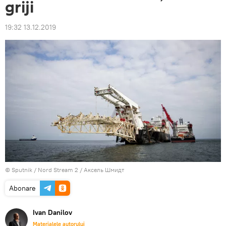
griji
19:32 13.12.2019
© Sputnik / Nord Stream 2 / Aксель Шмидт
Abonare
Ivan Danilov
Materialele autorului