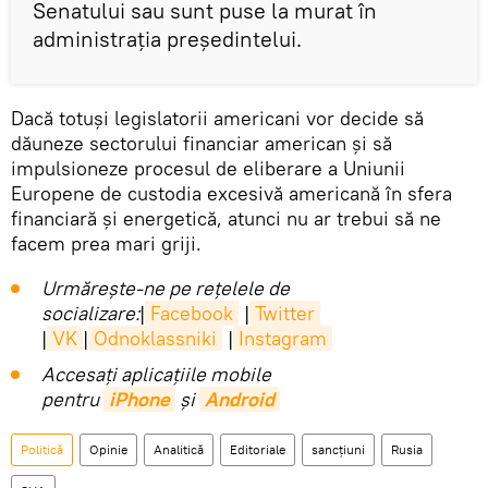
Senatului sau sunt puse la murat în
administrația președintelui.
Dacă totuși legislatorii americani vor decide să
dăuneze sectorului financiar american și să
impulsioneze procesul de eliberare a Uniunii
Europene de custodia excesivă americană în sfera
financiară și energetică, atunci nu ar trebui să ne
facem prea mari griji.
Urmărește-ne pe rețelele de
socializare:
|
Facebook
|
Twitter
|
VK
|
Odnoklassniki
|
Instagram
Accesaţi aplicaţiile mobile
pentru
iPhone
și
Android
Politică
Opinie
Analitică
Editoriale
sancțiuni
Rusia