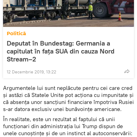
Politică
Deputat în Bundestag: Germania a
capitulat în fața SUA din cauza Nord
Stream–2
12 Decembrie 2019, 13:22
Argumentele lui sunt neplăcute pentru cei care cred
și astăzi că Statele Unite pot acționa cu impunitate și
că absența unor sancțiuni financiare împotriva Rusiei
s-ar datora exclusiv unei bunăvoințe americane.
În realitate, este un rezultat al faptului că unii
funcționari din administrația lui Trump dispun de
unele cunoștințe și de un instinct al autoconservării: