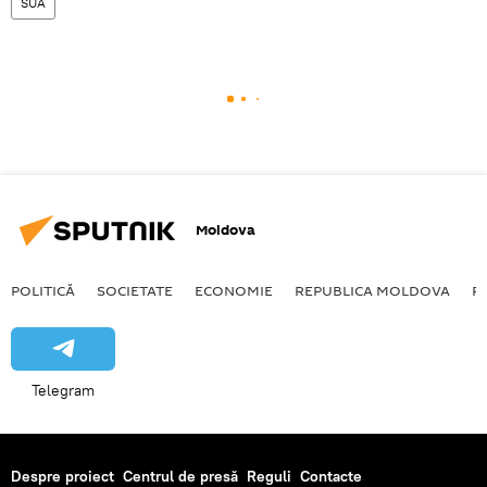
SUA
Moldova
POLITICĂ
SOCIETATE
ECONOMIE
REPUBLICA MOLDOVA
R
Telegram
Despre proiect
Centrul de presă
Reguli
Contacte