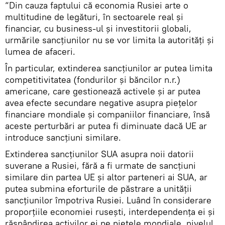
“Din cauza faptului că economia Rusiei arte o
multitudine de legături, în sectoarele real și
financiar, cu business-ul și investitorii globali,
urmările sancțiunilor nu se vor limita la autorități și
lumea de afaceri.
În particular, extinderea sancțiunilor ar putea limita
competitivitatea (fondurilor și băncilor n.r.)
americane, care gestionează activele și ar putea
avea efecte secundare negative asupra piețelor
financiare mondiale și companiilor financiare, însă
aceste perturbări ar putea fi diminuate dacă UE ar
introduce sancțiuni similare.
Extinderea sancțiunilor SUA asupra noii datorii
suverane a Rusiei, fără a fi urmate de sancțiuni
similare din partea UE și altor parteneri ai SUA, ar
putea submina eforturile de păstrare a unității
sancțiunilor împotriva Rusiei. Luând în considerare
proporțiile economiei rusești, interdependența ei și
răspândirea activilor ei pe piețele mondiale, nivelul