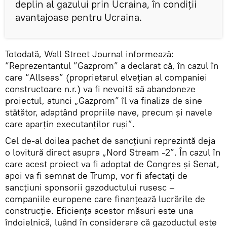
deplin al gazului prin Ucraina, în condiții
avantajoase pentru Ucraina.
Totodată, Wall Street Journal informează:
“Reprezentantul ”Gazprom” a declarat că, în cazul în
care “Allseas” (proprietarul elvețian al companiei
constructoare n.r.) va fi nevoită să abandoneze
proiectul, atunci „Gazprom” îl va finaliza de sine
stătător, adaptând propriile nave, precum și navele
care aparțin executanților ruși”.
Cel de-al doilea pachet de sancțiuni reprezintă deja
o lovitură direct asupra „Nord Stream -2”. În cazul în
care acest proiect va fi adoptat de Congres și Senat,
apoi va fi semnat de Trump, vor fi afectați de
sancțiuni sponsorii gazoductului rusesc –
companiile europene care finanțează lucrările de
construcție. Eficiența acestor măsuri este una
îndoielnică, luând în considerare că gazoductul este