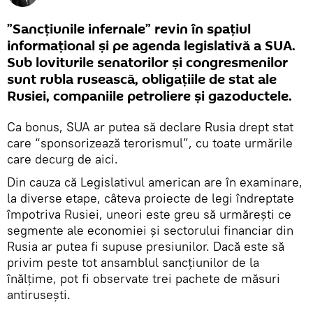
”Sancțiunile infernale” revin în spațiul
informațional și pe agenda legislativă a SUA.
Sub loviturile senatorilor și congresmenilor
sunt rubla rusească, obligațiile de stat ale
Rusiei, companiile petroliere și gazoductele.
Ca bonus, SUA ar putea să declare Rusia drept stat
care “sponsorizează terorismul”, cu toate urmările
care decurg de aici.
Din cauza că Legislativul american are în examinare,
la diverse etape, câteva proiecte de legi îndreptate
împotriva Rusiei, uneori este greu să urmărești ce
segmente ale economiei și sectorului financiar din
Rusia ar putea fi supuse presiunilor. Dacă este să
privim peste tot ansamblul sancțiunilor de la
înălțime, pot fi observate trei pachete de măsuri
antirusești.