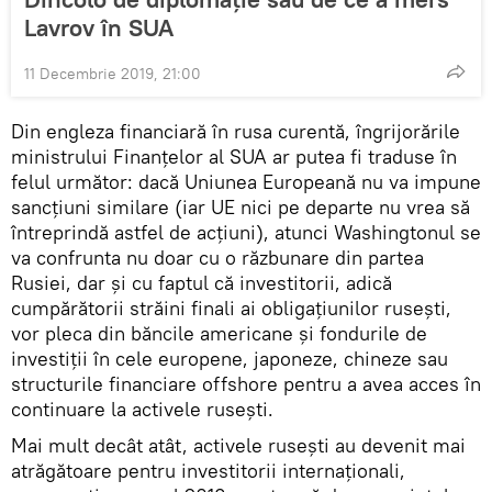
Lavrov în SUA
11 Decembrie 2019, 21:00
Din engleza financiară în rusa curentă, îngrijorările
ministrului Finanțelor al SUA ar putea fi traduse în
felul următor: dacă Uniunea Europeană nu va impune
sancțiuni similare (iar UE nici pe departe nu vrea să
întreprindă astfel de acțiuni), atunci Washingtonul se
va confrunta nu doar cu o răzbunare din partea
Rusiei, dar și cu faptul că investitorii, adică
cumpărătorii străini finali ai obligațiunilor rusești,
vor pleca din băncile americane și fondurile de
investiții în cele europene, japoneze, chineze sau
structurile financiare offshore pentru a avea acces în
continuare la activele rusești.
Mai mult decât atât, activele rusești au devenit mai
atrăgătoare pentru investitorii internaționali,