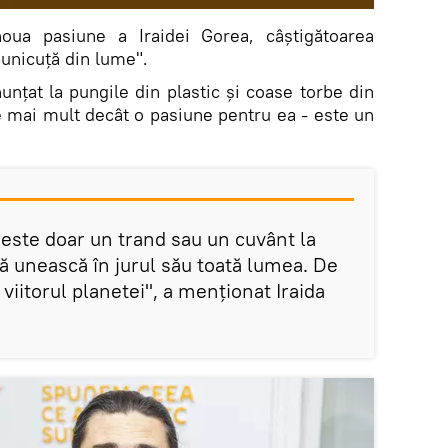
noua pasiune a Iraidei Gorea, câștigătoarea
bunicuță din lume".
unțat la pungile din plastic și coase torbe din
e mai mult decât o pasiune pentru ea - este un
 este doar un trand sau un cuvânt la
ă unească în jurul său toată lumea. De
viitorul planetei", a menționat Iraida