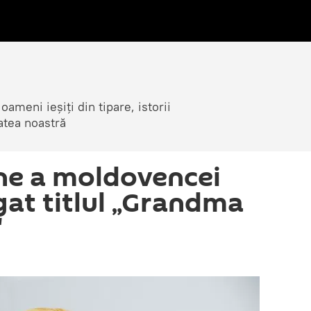
ameni ieșiți din tipare, istorii
atea noastră
ne a moldovencei
gat titlul „Grandma
"