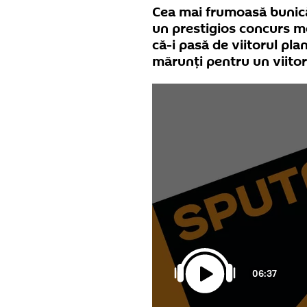
Cea mai frumoasă bunică
un prestigios concurs mo
că-i pasă de viitorul plan
mărunți pentru un viito
06:37