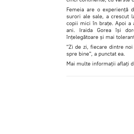
Femeia are o experiență d
surori ale sale, a crescut l
copii mici în brațe. Apoi a 
ani. Iraida Gorea își d
înțelegătoare și mai toleran
"Zi de zi, fiecare dintre n
spre bine", a punctat ea.
Mai multe informații aflați d