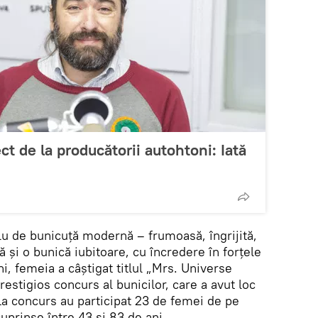
ct de la producătorii autohtoni: Iată
u de bunicuță modernă – frumoasă, îngrijită,
 și o bunică iubitoare, cu încredere în forțele
ni, femeia a câștigat titlul „Mrs. Universe
estigios concurs al bunicilor, care a avut loc
. La concurs au participat 23 de femei de pe
cuprinse între 43 și 83 de ani.