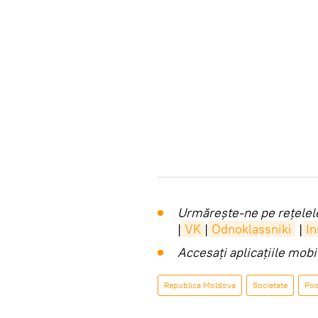
Urmărește-ne pe rețelele
|
VK
|
Odnoklassniki
|
I
Accesaţi aplicaţiile mob
Republica Moldova
Societate
Pod