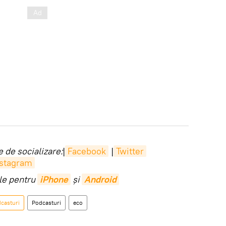
 de socializare:
|
Facebook
|
Twitter
nstagram
ile pentru
iPhone
și
Android
casturi
Podcasturi
eco