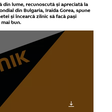
 din lume, recunoscută și apreciată la
ndial din Bulgaria, Iraida Gorea, spune
etei și încearcă zilnic să facă pași
r mai bun.