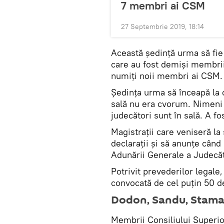
7 membri ai CSM
27 Septembrie 2019, 18:14
Această ședință urma să fie 
care au fost demiși membrii
numiți noii membri ai CSM.
Ședința urma să înceapă la o
sală nu era cvorum. Nimeni d
judecători sunt în sală. A f
Magistrații care veniseră la 
declarații și să anunțe când 
Adunării Generale a Judecăt
Potrivit prevederilor legale
convocată de cel puțin 50 d
Dodon, Sandu, Stamas
Membrii Consiliului Superior