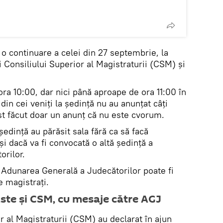
o continuare a celei din 27 septembrie, la
 Consiliului Superior al Magistraturii (CSM) și
ra 10:00, dar nici până aproape de ora 11:00 în
in cei veniți la ședință nu au anunțat câți
ost făcut doar un anunț că nu este cvorum.
ședință au părăsit sala fără ca să facă
și dacă va fi convocată o altă ședință a
orilor.
, Adunarea Generală a Judecătorilor poate fi
e magistrați.
te și CSM, cu mesaje către AGJ
 al Magistraturii (CSM) au declarat în ajun