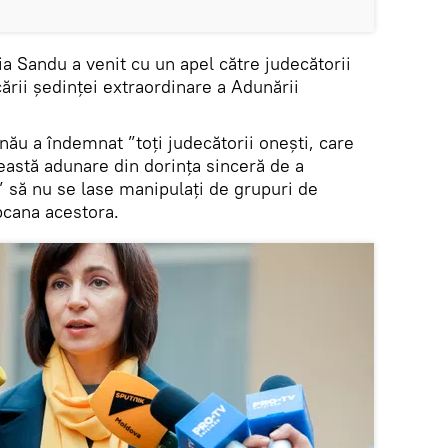
 Sandu a venit cu un apel către judecătorii
cării ședinței extraordinare a Adunării
nău a îndemnat ”toți judecătorii onești, care
astă adunare din dorința sinceră de a
” să nu se lase manipulați de grupuri de
pcana acestora.