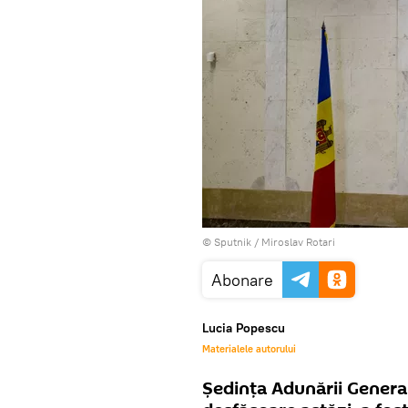
© Sputnik / Miroslav Rotari
Abonare
Lucia Popescu
Materialele autorului
Ședința Adunării General