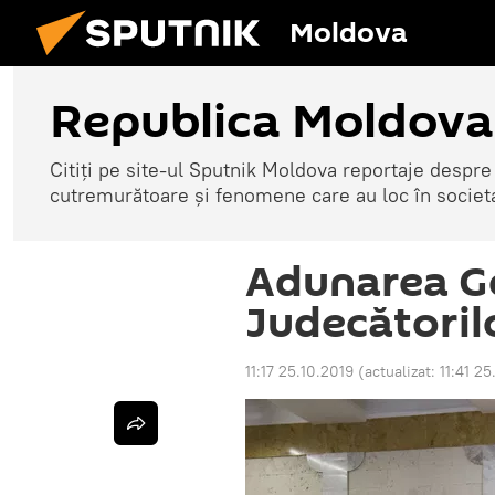
Moldova
Republica Moldova
Citiți pe site-ul Sputnik Moldova reportaje despre o
cutremurătoare și fenomene care au loc în societ
Adunarea G
Judecătoril
11:17 25.10.2019
(actualizat:
11:41 25