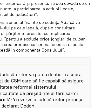
lor anterioară și prezentă, să dea dovadă de un
nțe la participarea la acțiuni ilegale,
abil de judecători”.
on, a anunțat înainte de ședința AGJ că va
-ului pe cale legală, după o consultare
ror părților interesate, cu implicarea
u, ”pentru a exclude orice jonglări de culoar
 a crea premise ca cei mai onești, respectați
cceadă în componența Consiliului”.
udecătorilor va putea delibera asupra
l de CSM care să fie capabil să asigure
alitatea reformei sistemului
n calitate de președinte al țării să-mi
ii fără rezerve a judecătorilor propuși
a declarat Dodon.