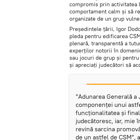
compromis prin activitatea 
comportament calm şi să renu
organizate de un grup vulner
Președintele țării, Igor Dod
pleda pentru edificarea CSM
plenară, transparentă a tutu
experților notorii în domeni
sau jocuri de grup și pentru
și apreciați judecători să a
”Adunarea Generală a J
componenței unui astfe
funcționalitatea și fin
judecătoresc, iar, mie î
revină sarcina promovăr
de un astfel de CSM”, 