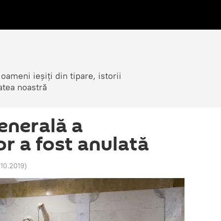
ameni ieșiți din tipare, istorii
atea noastră
enerală a
or a fost anulată
.10.2019
)