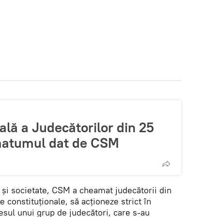
lă a Judecătorilor din 25
matumul dat de CSM
i și societate, CSM a cheamat judecătorii din
e constituționale, să acționeze strict în
resul unui grup de judecători, care s-au