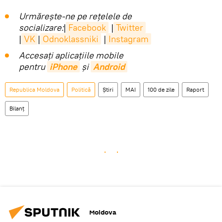
Urmărește-ne pe rețelele de
socializare:
|
Facebook
|
Twitter
|
VK
|
Odnoklassniki
|
Instagram
Accesaţi aplicaţiile mobile
pentru
iPhone
și
Android
Republica Moldova
Politică
Știri
MAI
100 de zile
Raport
Bilanț
Moldova