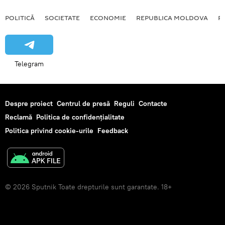
POLITICĂ
SOCIETATE
ECONOMIE
REPUBLICA MOLDOVA
R
Telegram
Despre proiect
Centrul de presă
Reguli
Contacte
Reclamă
Politica de confidențialitate
Politica privind cookie-urile
Feedback
© 2026 Sputnik Toate drepturile sunt garantate. 18+