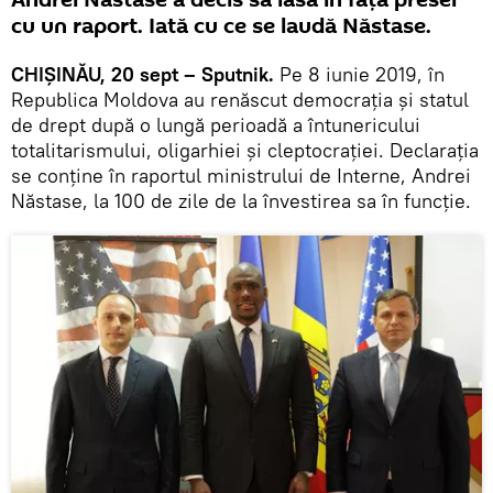
Andrei Năstase a decis să iasă în fața presei
cu un raport. Iată cu ce se laudă Năstase.
CHIȘINĂU, 20 sept – Sputnik.
Pe 8 iunie 2019, în
Republica Moldova au renăscut democrația și statul
de drept după o lungă perioadă a întunericului
totalitarismului, oligarhiei și cleptocrației. Declarația
se conține în raportul ministrului de Interne, Andrei
Năstase, la 100 de zile de la învestirea sa în funcție.