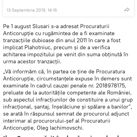
13 Septembrie 2019, 14:16
Pe 1 august Slusari s-a adresat Procuraturii
Anticorupție cu rugămintea de a fi examinate
tranzacțiile dubioase din anul 2011 în care a fost
implicat Plahotniuc, precum și de a verifica
achitarea impozitului pe venit din suma obținută în
urma acestor tranzacții.
„Vă informăm că, în partea ce ține de Procuratura
Anticorupție, circumstanțele expuse în demers sunt
examinate în cadrul cauzei penale nr. 2018978175,
preluate de la autoritățile competente ale României,
sub aspectul infracțiunilor de constituire a unui grup
infracțional, șantaj, înșelăciune și spălare a banilor”,
se arată în răspunsul semnat de procurorul adjunct
interimar al procurorului-șef al Procuraturii
Anticorupție, Oleg Iachimovschi.