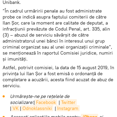
Unibank.
”În cadrul urmăririi penale au fost administrate
probe ce indică asupra faptului comiterii de către
Ilan Șor, care la moment are calitate de deputat, a
infracțiunii prevăzute de Codul Penal, art. 335, alin
(3) – abuzul de serviciu săvârșit de către
administratorul unei bănci în interesul unui grup
criminal organizat sau al unei organizații criminale”,
se menționează în raportul Comisiei juridice, numiri
și imunități.
Astfel, potrivit comisiei, la data de 15 august 2019, în
privința lui Ilan Șor a fost emisă o ordonanță de
completare a acuzării, acesta fiind acuzat de abuz de
serviciu.
Urmărește-ne pe rețelele de
socializare:
|
Facebook
|
Twitter
|
VK
|
Odnoklassniki
|
Instagram
Accesaţi aplicaţiile mobile pentru
iPhone
și