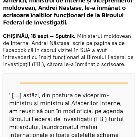
Americii, ministrul de Interne și vicepremierul
moldovean, Andrei Năstase, le-a înmânat o
scrisoare înalților funcționari de la Biroului
Federal de Investigații.
CHIȘINĂU, 18 sept — Sputnik.
Ministerul moldovean
de Interne, Andrei Năstase, scrie pe pagina sa de
Facebook că în cadrul vizitei în SUA a avut
întrevederi cu înalți funcționari ai Biroului Federal de
Investigații (FBI), cărora le-a înmânat o scrisoare.
"[…] astăzi, din postura de viceprim-
ministru și ministru al Afacerilor Interne,
am reușit să pun în mod oficial pe agenda
Biroului Federal de Investigații (FBI) furtul
miliardului, laundromatul mafiei
internaționale și toate celelalte scheme