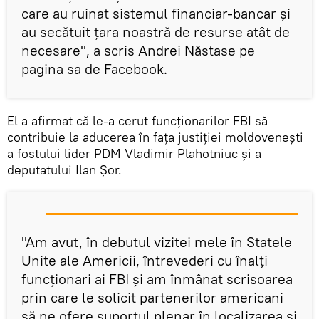
care au ruinat sistemul financiar-bancar și
au secătuit țara noastră de resurse atât de
necesare", a scris Andrei Năstase pe
pagina sa de Facebook.
El a afirmat că le-a cerut funcționarilor FBI să
contribuie la aducerea în fața justiției moldovenești
a fostului lider PDM Vladimir Plahotniuc și a
deputatului Ilan Șor.
"Am avut, în debutul vizitei mele în Statele
Unite ale Americii, întrevederi cu înalți
funcționari ai FBI și am înmânat scrisoarea
prin care le solicit partenerilor americani
să ne ofere suportul plenar în localizarea și