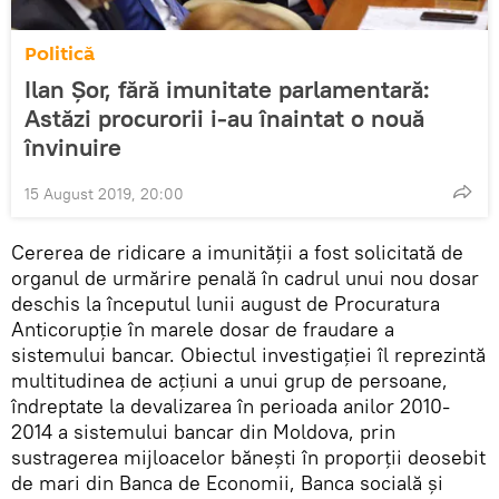
Politică
Ilan Șor, fără imunitate parlamentară:
Astăzi procurorii i-au înaintat o nouă
învinuire
15 August 2019, 20:00
Cererea de ridicare a imunității a fost solicitată de
organul de urmărire penală în cadrul unui nou dosar
deschis la începutul lunii august de Procuratura
Anticorupție în marele dosar de fraudare a
sistemului bancar. Obiectul investigației îl reprezintă
multitudinea de acțiuni a unui grup de persoane,
îndreptate la devalizarea în perioada anilor 2010-
2014 a sistemului bancar din Moldova, prin
sustragerea mijloacelor bănești în proporții deosebit
de mari din Banca de Economii, Banca socială și