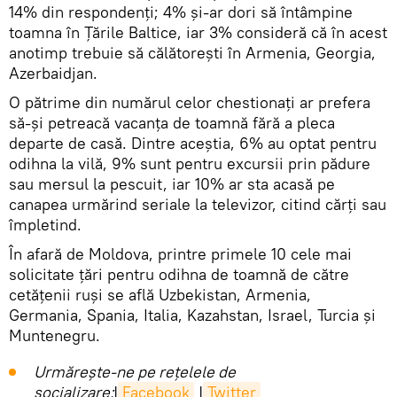
14% din respondenți; 4% și-ar dori să întâmpine
toamna în Țările Baltice, iar 3% consideră că în acest
anotimp trebuie să călătorești în Armenia, Georgia,
Azerbaidjan.
O pătrime din numărul celor chestionați ar prefera
să-și petreacă vacanța de toamnă fără a pleca
departe de casă. Dintre aceștia, 6% au optat pentru
odihna la vilă, 9% sunt pentru excursii prin pădure
sau mersul la pescuit, iar 10% ar sta acasă pe
canapea urmărind seriale la televizor, citind cărți sau
împletind.
În afară de Moldova, printre primele 10 cele mai
solicitate țări pentru odihna de toamnă de către
cetățenii ruși se află Uzbekistan, Armenia,
Germania, Spania, Italia, Kazahstan, Israel, Turcia și
Muntenegru.
Urmărește-ne pe rețelele de
socializare:
|
Facebook
|
Twitter