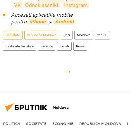
|
VK
|
Odnoklassniki
|
Instagram
Accesaţi aplicaţiile mobile
pentru
iPhone
și
Android
Societate
Republica Moldova
Știri
Moldova
top-10
destinații turistice
vacanță
turiști
Rusia
Moldova
POLITICĂ
SOCIETATE
ECONOMIE
REPUBLICA MOLDOVA
R