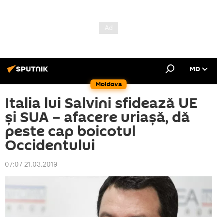
MD
Moldova
Italia lui Salvini sfidează UE
și SUA – afacere uriașă, dă
peste cap boicotul
Occidentului
07:07 21.03.2019