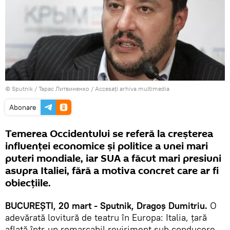
© Sputnik / Тарас Литвиненко
/
Accesați arhiva multimedia
Abonare
Temerea Occidentului se referă la creșterea
influenţei economice şi politice a unei mari
puteri mondiale, iar SUA a făcut mari presiuni
asupra Italiei, fără a motiva concret care ar fi
obiecțiile.
BUCUREȘTI, 20 mart - Sputnik, Dragoș Dumitriu.
O
adevărată lovitură de teatru în Europa: Italia, țară
aflată într-un remarcabil reviriment sub conducere