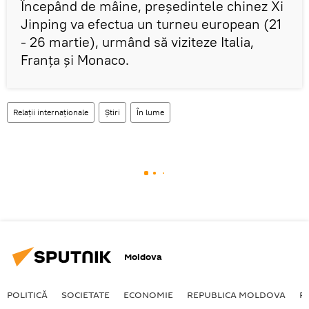
Începând de mâine, preşedintele chinez Xi
Jinping va efectua un turneu european (21
- 26 martie), urmând să viziteze Italia,
Franţa şi Monaco.
Relații internaționale
Știri
În lume
Moldova
POLITICĂ
SOCIETATE
ECONOMIE
REPUBLICA MOLDOVA
R