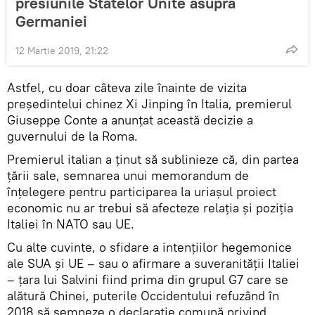
presiunile Statelor Unite asupra
Germaniei
12 Martie 2019, 21:22
Astfel, cu doar câteva zile înainte de vizita
preşedintelui chinez Xi Jinping în Italia, premierul
Giuseppe Conte a anunțat această decizie a
guvernului de la Roma.
Premierul italian a ținut să sublinieze că, din partea
țării sale, semnarea unui memorandum de
înţelegere pentru participarea la uriașul proiect
economic nu ar trebui să afecteze relația și poziția
Italiei în NATO sau UE.
Cu alte cuvinte, o sfidare a intențiilor hegemonice
ale SUA și UE – sau o afirmare a suveranității Italiei
– țara lui Salvini fiind prima din grupul G7 care se
alătură Chinei, puterile Occidentului refuzând în
2018 să semneze o declaraţie comună privind