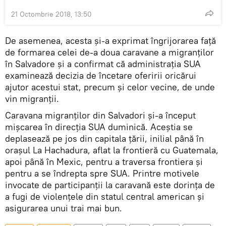
21 Octombrie 2018, 13:50
De asemenea, acesta și-a exprimat îngrijorarea față
de formarea celei de-a doua caravane a migranților
în Salvadore și a confirmat că administrația SUA
examinează decizia de încetare oferirii oricărui
ajutor acestui stat, precum și celor vecine, de unde
vin migranții.
Caravana migranților din Salvadori și-a început
mișcarea în direcția SUA duminică. Aceștia se
deplasează pe jos din capitala țării, inilial până în
orașul La Hachadura, aflat la frontieră cu Guatemala,
apoi până în Mexic, pentru a traversa frontiera și
pentru a se îndrepta spre SUA. Printre motivele
invocate de participanții la caravană este dorința de
a fugi de violențele din statul central american și
asigurarea unui trai mai bun.