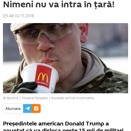
Nimeni nu va intra în țară!
05:48 02.11.2018
© Sputnik / Oksana Dzhadan
/
Accesați arhiva multimedia
Abonare
Președintele american Donald Trump a
anunțat că va disloca peste 15 mii de militari