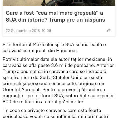
Care a fost "cea mai mare greșeală" a
SUA din istorie? Trump are un răspuns
22 Septembrie 2018, 10:08
Prin teritoriul Mexicului spre SUA se îndreaptă o
caravană cu migranți din Honduras.
Potrivit ultimelor date ale autorităților mexicane, în
caravană se află peste 3,6 mii de persoane. Anterior,
Trump a anunțat că în caravana care se îndreaptă
spre frontiera de Sud a Statelor Unite ar exista
criminali și persoane necunoscute, originare din
Orientul Apropiat. Pentru a preveni pătrunderea
migranților pe teritoriul SUA, autoritățile au expediat
800 de militari în ajutorul grănicerilor.
"În ceea ce privește caravana, care este foarte
periculoasă, vedeți ce se întâmplă, militarii noștri