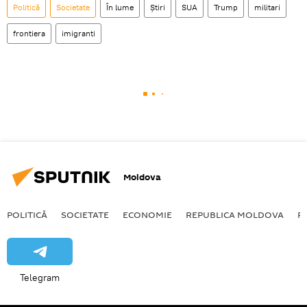
Politică
Societate
În lume
Știri
SUA
Trump
militari
frontiera
imigranti
Moldova
POLITICĂ
SOCIETATE
ECONOMIE
REPUBLICA MOLDOVA
R
Telegram