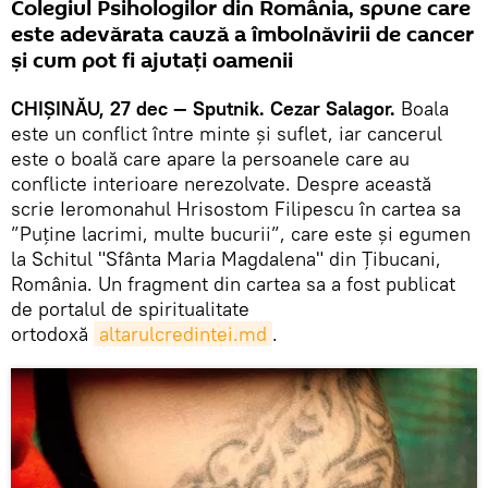
Colegiul Psihologilor din România, spune care
este adevărata cauză a îmbolnăvirii de cancer
și cum pot fi ajutați oamenii
CHIȘINĂU, 27 dec — Sputnik. Cezar Salagor.
Boala
este un conflict între minte și suflet, iar cancerul
este o boală care apare la persoanele care au
conflicte interioare nerezolvate. Despre această
scrie Ieromonahul Hrisostom Filipescu în cartea sa
”Puține lacrimi, multe bucurii”, care este și egumen
la Schitul "Sfânta Maria Magdalena" din Ţibucani,
România. Un fragment din cartea sa a fost publicat
de portalul de spiritualitate
ortodoxă
altarulcredintei.md
.