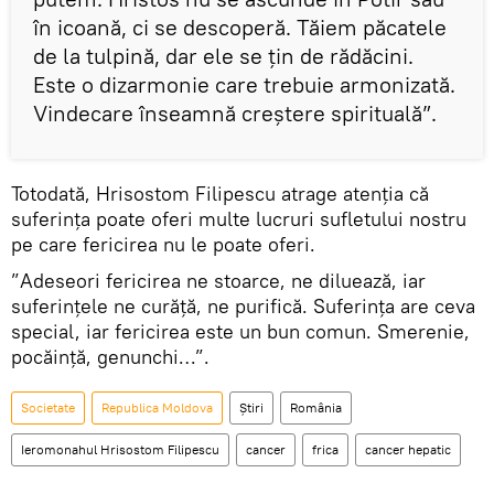
în icoană, ci se descoperă. Tăiem păcatele
de la tulpină, dar ele se țin de rădăcini.
Este o dizarmonie care trebuie armonizată.
Vindecare înseamnă creștere spirituală”.
Totodată, Hrisostom Filipescu atrage atenția că
suferința poate oferi multe lucruri sufletului nostru
pe care fericirea nu le poate oferi.
”Adeseori fericirea ne stoarce, ne diluează, iar
suferințele ne curăță, ne purifică. Suferința are ceva
special, iar fericirea este un bun comun. Smerenie,
pocăință, genunchi…”.
Societate
Republica Moldova
Știri
România
Ieromonahul Hrisostom Filipescu
cancer
frica
cancer hepatic