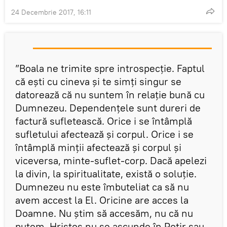
24 Decembrie 2017, 16:11
”Boala ne trimite spre introspecție. Faptul
că ești cu cineva și te simți singur se
datorează că nu suntem în relație bună cu
Dumnezeu. Dependențele sunt dureri de
factură sufletească. Orice i se întâmplă
sufletului afectează și corpul. Orice i se
întâmplă minții afectează și corpul și
viceversa, minte-suflet-corp. Dacă apelezi
la divin, la spiritualitate, există o soluție.
Dumnezeu nu este îmbuteliat ca să nu
avem accest la El. Oricine are acces la
Doamne. Nu știm să accesăm, nu că nu
putem. Hristos nu se ascunde în Potir sau