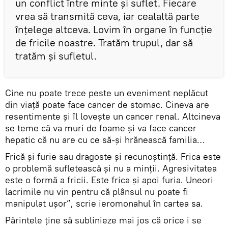
un conflict între minte și suflet. Fiecare
vrea să transmită ceva, iar cealaltă parte
înțelege altceva. Lovim în organe în funcție
de fricile noastre. Tratăm trupul, dar să
tratăm și sufletul.
Cine nu poate trece peste un eveniment neplăcut
din viață poate face cancer de stomac. Cineva are
resentimente și îl lovește un cancer renal. Altcineva
se teme că va muri de foame și va face cancer
hepatic că nu are cu ce să-și hrănească familia…
Frică și furie sau dragoste și recunoștință. Frica este
o problemă sufletească și nu a minții. Agresivitatea
este o formă a fricii. Este frica și apoi furia. Uneori
lacrimile nu vin pentru că plânsul nu poate fi
manipulat ușor”, scrie ieromonahul în cartea sa.
Părintele ține să sublinieze mai jos că orice i se