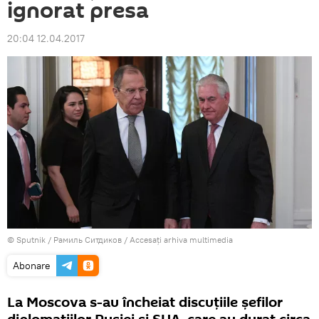
ignorat presa
20:04 12.04.2017
© Sputnik / Рамиль Ситдиков
/
Accesați arhiva multimedia
Abonare
La Moscova s-au încheiat discuțiile șefilor