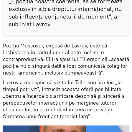
„E poziția noastră coerentă, ea se formează
exclusiv în albia dreptului internațional, nu
sub influența conjuncturii de moment", a
subliniat Lavrov.
Poziția Moscovei, expusă de Lavrov, este că
închistarea în cadrul unor alianțe închise e
contraproductivă. El i-a spus lui Tillerson că „această
poziție nu o singură dată a fost comunicată colegilor
noștri americani, inclusiv dumneavoastră".
Lavrov a mai spus că vizita lui Tillerson are loc „la
timpul potrivit", întrucât aceasta oferă posibilitate
„pentru a încerca o clarificare deschisă și sinceră a
perspectivelor interacțiunii pe marginea tuturor
chestiunilor, în primul rând în ceea ce privește
formarea unui front antiterorist larg".