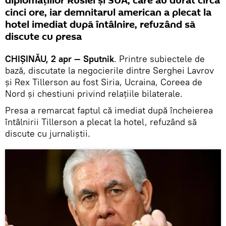
diplomațiilor Rusiei și SUA, care au durat circa
cinci ore, iar demnitarul american a plecat la
hotel imediat după întâlnire, refuzând să
discute cu presa
CHIȘINĂU, 2 apr — Sputnik
. Printre subiectele de
bază, discutate la negocierile dintre Serghei Lavrov
și Rex Tillerson au fost Siria, Ucraina, Coreea de
Nord și chestiuni privind relațiile bilaterale.
Presa a remarcat faptul că imediat după încheierea
întâlnirii Tillerson a plecat la hotel, refuzând să
discute cu jurnaliștii.