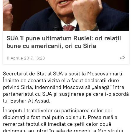
SUA îi pune ultimatum Rusiei: ori relații
bune cu americanii, ori cu Siria
11 Aprilie 2017, 16:23
Secretarul de Stat al SUA a sosit la Moscova marți.
Înainte de această vizită el a făcut declarații dure
privind Siria, îndemnând Moscova să „aleagă" între
parteneriatul cu SUA și susținerea pe care i-o acordă
lui Bashar Al Assad.
Începutul tratativelor cu participarea celor doi
diplomați a fost mai puțin obișnuit. Presa rusă a
remarcat faptul că imediat ce șefii celor două
diplomații au intrat în sala de recepții a Ministrului