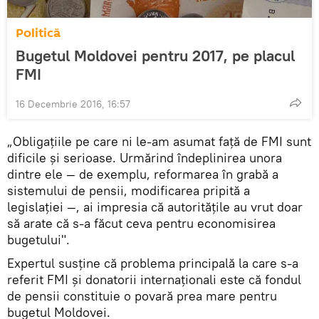
Politică
Bugetul Moldovei pentru 2017, pe placul
FMI
16 Decembrie 2016, 16:57
„Obligațiile pe care ni le-am asumat față de FMI sunt
dificile și serioase. Urmărind îndeplinirea unora
dintre ele — de exemplu, reformarea în grabă a
sistemului de pensii, modificarea pripită a
legislației —, ai impresia că autoritățile au vrut doar
să arate că s-a făcut ceva pentru economisirea
bugetului".
Expertul susține că problema principală la care s-a
referit FMI și donatorii internaționali este că fondul
de pensii constituie o povară prea mare pentru
bugetul Moldovei.