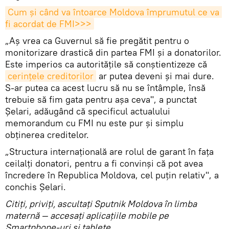
Cum şi când va întoarce Moldova împrumutul ce va 
fi acordat de FMI
>>>
„Aș vrea ca Guvernul să fie pregătit pentru o
monitorizare drastică din partea FMI și a donatorilor.
Este imperios ca autoritățile să conștientizeze că
cerințele creditorilor
ar putea deveni și mai dure.
S-ar putea ca acest lucru să nu se întâmple, însă
trebuie să fim gata pentru așa ceva", a punctat
Șelari, adăugând că specificul actualului
memorandum cu FMI nu este pur și simplu
obținerea creditelor.
„Structura internațională are rolul de garant în fața
ceilalți donatori, pentru a fi convinși că pot avea
încredere în Republica Moldova, cel puțin relativ", a
conchis Șelari.
Citiţi, priviţi, ascultaţi Sputnik Moldova în limba
maternă — accesaţi aplicaţiile mobile pe
Smartphone-uri şi tablete.