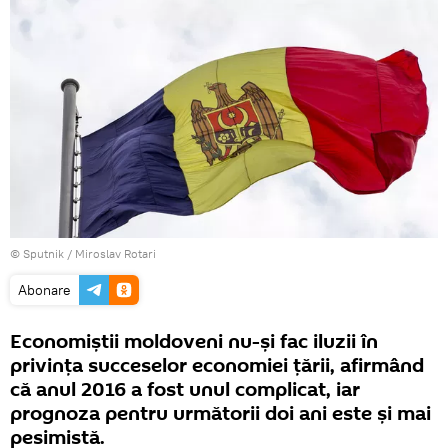
© Sputnik / Miroslav Rotari
Abonare
Economiștii moldoveni nu-și fac iluzii în
privința succeselor economiei țării, afirmând
că anul 2016 a fost unul complicat, iar
prognoza pentru următorii doi ani este și mai
pesimistă.