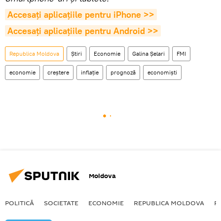
Accesaţi aplicaţiile pentru iPhone >>
Accesaţi aplicaţiile pentru Android >>
Republica Moldova
Știri
Economie
Galina Șelari
FMI
economie
creștere
inflație
prognoză
economiști
Moldova
POLITICĂ
SOCIETATE
ECONOMIE
REPUBLICA MOLDOVA
R