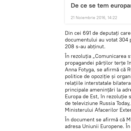
De ce se tem europar
21 Noiembrie 2016, 14:22
Din cei 691 de deputați care
documentului au votat 304 p
208 s-au abținut.
În rezoluția „Comunicarea s
propagandei părților terțe î
Anna Fotyga, se afirmă că Ru
politice de opoziție și organ
relațiile interstatale bilat
principale amenințări la adr
Europa de Est, în rezoluție 
de televiziune Russia Today,
Ministerului Afacerilor Ext
În document se afirmă că M
adresa Uniunii Europene. În 