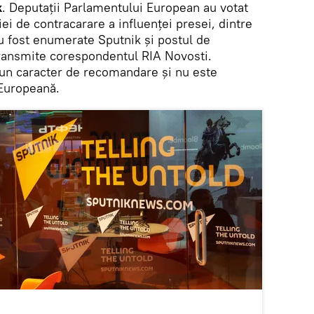
k
. Deputații Parlamentului European au votat
iei de contracarare a influenței presei, dintre
u fost enumerate Sputnik și postul de
transmite corespondentul RIA Novosti.
un caracter de recomandare și nu este
 Europeană.