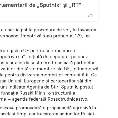
lamentarii de „Sputnik” și „RT”
 au participat la procedura de vot, în favoarea
ersoane, împotrivă s-au pronunțat 179, iar
trategică a UE pentru contracararea
mpotriva sa", inițiată de deputatul polonez
sia ar acorda susținere financiară partidelor
izațiilor din țările membre ale UE, influențează
erale pentru divizarea membrilor comunității. Ca
esa Uniunii Europene și partenerilor săi din
sunt indicate Agenția de Știri Sputnik, postul
 fundația Russki Mir și o structură a
erne — agenția federală Rossotrudnicestvo.
oscova promovează o propagandă agresivă la
același timp, contracararea acțiunilor Rusiei