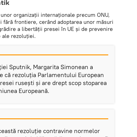
tik
 unor organizații internaționale precum ONU,
 fără frontiere, cerând adoptarea unor măsuri
rădire a libertății presei în UE și de prevenire
ale rezoluției.
ției Sputnik, Margarita Simonean a
re că rezoluția Parlamentului European
presei rusești și are drept scop stoparea
 Uniunea Europeană.
această rezoluție contravine normelor