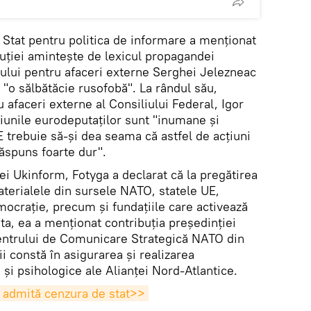
Stat pentru politica de informare a menționat
luției amintește de lexicul propagandei
ului pentru afaceri externe Serghei Jelezneac
 "o sălbătăcie rusofobă". La rândul său,
afaceri externe al Consiliului Federal, Igor
iunile eurodeputaților sunt "inumane și
UE trebuie să-și dea seama că astfel de acțiuni
răspuns foarte dur".
iei Ukinform, Fotyga a declarat că la pregătirea
materialele din sursele NATO, statele UE,
crație, precum și fundațiile care activează
sta, ea a menționat contribuția președinției
Centrului de Comunicare Strategică NATO din
ii constă în asigurarea și realizarea
 și psihologice ale Alianței Nord-Atlantice.
 admită cenzura de stat>>