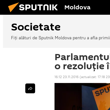
Moldova
Societate
Fiți alături de Sputnik Moldova pentru a afla primi
Parlamentul
o rezoluție
16:12 23.11.2016
(actualizat:
17:18 23