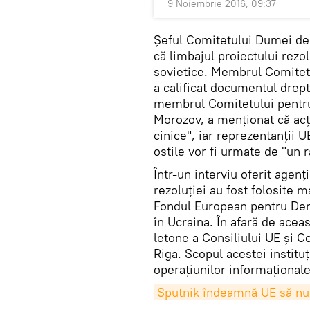
9 Noiembrie 2016, 09:37
Șeful Comitetului Dumei de 
că limbajul proiectului rezo
sovietice. Membrul Comitet
a calificat documentul drept
membrul Comitetului pentru 
Morozov, a menționat că acț
cinice", iar reprezentanții 
ostile vor fi urmate de "un 
Într-un interviu oferit agenț
rezoluției au fost folosite 
Fondul European pentru Demo
în Ucraina. În afară de acea
letone a Consiliului UE și 
Riga. Scopul acestei instituț
operațiunilor informaționale
Sputnik îndeamnă UE să nu