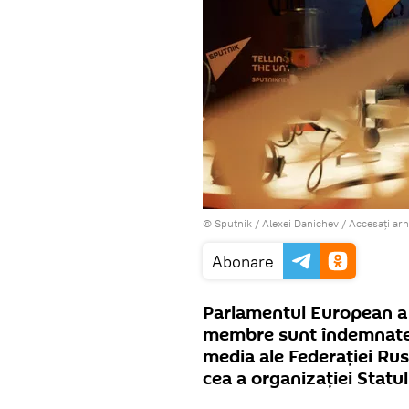
© Sputnik / Alexei Danichev
/
Accesați ar
Abonare
Parlamentul European a a
membre sunt îndemnate s
media ale Federației Rus
cea a organizației Statul