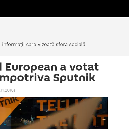
i informații care vizează sfera socială
 European a votat
 împotriva Sputnik
.11.2016
)