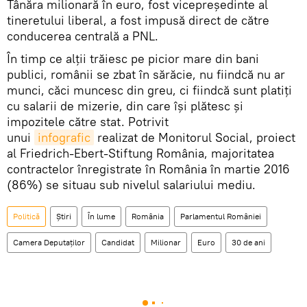
Tânăra milionară în euro, fost vicepreşedinte al
tineretului liberal, a fost impusă direct de către
conducerea centrală a PNL.
În timp ce alții trăiesc pe picior mare din bani
publici, românii se zbat în sărăcie, nu fiindcă nu ar
munci, căci muncesc din greu, ci fiindcă sunt platiți
cu salarii de mizerie, din care își plătesc și
impozitele către stat. Potrivit
unui
infografic
realizat de Monitorul Social, proiect
al Friedrich-Ebert-Stiftung România, majoritatea
contractelor înregistrate în România în martie 2016
(86%) se situau sub nivelul salariului mediu.
Politică
Știri
În lume
România
Parlamentul României
Camera Deputaţilor
Candidat
Milionar
Euro
30 de ani