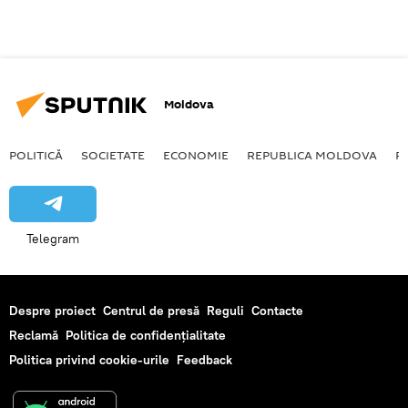
Moldova
POLITICĂ
SOCIETATE
ECONOMIE
REPUBLICA MOLDOVA
R
Telegram
Despre proiect
Centrul de presă
Reguli
Contacte
Reclamă
Politica de confidențialitate
Politica privind cookie-urile
Feedback