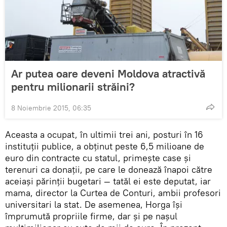
Ar putea oare deveni Moldova atractivă
pentru milionarii străini?
8 Noiembrie 2015, 06:35
Aceasta a ocupat, în ultimii trei ani, posturi în 16
instituţii publice, a obținut peste 6,5 milioane de
euro din contracte cu statul, primeşte case şi
terenuri ca donaţii, pe care le donează înapoi către
aceiaşi părinţii bugetari — tatăl ei este deputat, iar
mama, director la Curtea de Conturi, ambii profesori
universitari la stat. De asemenea, Horga îşi
împrumută propriile firme, dar şi pe naşul