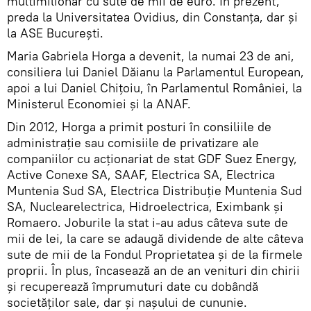
multimilionar cu sute de mii de euro. În prezent,
preda la Universitatea Ovidius, din Constanţa, dar şi
la ASE Bucureşti.
Maria Gabriela Horga a devenit, la numai 23 de ani,
consiliera lui Daniel Dăianu la Parlamentul European,
apoi a lui Daniel Chiţoiu, în Parlamentul României, la
Ministerul Economiei şi la ANAF.
Din 2012, Horga a primit posturi în consiliile de
administraţie sau comisiile de privatizare ale
companiilor cu acţionariat de stat GDF Suez Energy,
Active Conexe SA, SAAF, Electrica SA, Electrica
Muntenia Sud SA, Electrica Distribuţie Muntenia Sud
SA, Nuclearelectrica, Hidroelectrica, Eximbank şi
Romaero. Joburile la stat i-au adus câteva sute de
mii de lei, la care se adaugă dividende de alte câteva
sute de mii de la Fondul Proprietatea şi de la firmele
proprii. În plus, încasează an de an venituri din chirii
şi recuperează împrumuturi date cu dobândă
societăţilor sale, dar şi naşului de cununie.