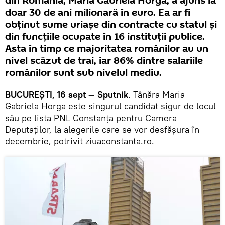
din România, Maria Gabriela Horga, a ajuns la
doar 30 de ani milionară în euro. Ea ar fi
obținut sume uriașe din contracte cu statul și
din funcțiile ocupate în 16 instituţii publice.
Asta în timp ce majoritatea românilor au un
nivel scăzut de trai, iar 86% dintre salariile
românilor sunt sub nivelul mediu.
BUCUREȘTI, 16 sept — Sputnik
. Tânăra Maria
Gabriela Horga este singurul candidat sigur de locul
său pe lista PNL Constanţa pentru Camera
Deputaţilor, la alegerile care se vor desfășura în
decembrie, potrivit ziuaconstanta.ro.