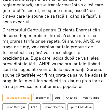
reglementează, ea s-a transformat într-o clică care
ține totul în secret, nu spune nimic, ascultă de
cineva care le spune ce să facă și când să facă", a
spus expertul.
Directorului Centrul pentru Eficiență Energetică și
Resurse Regenerabile afirmă că acum istoria cu
majorarea tarifelor se repetă. Și anume, ANRE va
trage de timp, va examina tarifele propuse de
Termoelectrica până vor trece alegerile
prezidențiale. După care, adică după ce va fi ales
președintele țării, ANRE va majora tarifele ținând
cont de sugestiile venite de la guvernanți. Surugiu
spune că tarifele vor fi majorate ca să nu fie adusă în
prag de faliment Termoelectrica, dar nu prea tare ca
să nu provoace nemulțumirea populației.
Republica Moldova
Economie
Știri
Analitică
Valeriu Triboi
Ruslan Surugiu
ANRE
Termoelectrica
Sputnik Moldova