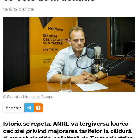
19:15 13.09.2016
© Sputnik / Мирослав Ротарь
Abonare
Istoria se repetă. ANRE va tergiversa luarea
deciziei privind majorarea tarifelor la căldură