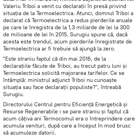
Valeriu Triboi a venit cu declarații în presă privind
situația de la Termoelectrica. Atunci, domnul Triboi a
declarat că Termoelectrica a redus pierderile anuale
pe care le înregistra de la 1,3 miliarde de lei la 300
de milioane de lei în 2015. Surugiu spune că, dacă
acesta este trendul, acum pierderile înregistrate de
Termoelectrica ar fi trebuie să ajungă la zero.
"Este straniu faptul că din mai 2016, de la
declarațiile făcute de Triboi, au trecut patru luni și
Termoelectrica solicită majorarea tarifelor. Ce se
întâmplă: ministrul adjunct Triboi nu cunoaște
situația sau face declarații populiste?", întreabă
Surugiu.
Directorului Centrul pentru Eficiență Energetică și
Resurse Regenerabile i se pare straniu și faptul că
acum câțiva ani Termocomul era o întreprindere care
acumula venituri, după care a început în mod brusc
să acumuleze datorii.