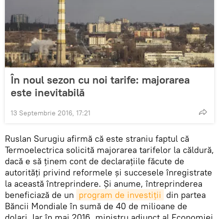
În noul sezon cu noi tarife: majorarea
este inevitabilă
13 Septembrie 2016, 17:21
Ruslan Surugiu afirmă că este straniu faptul că
Termoelectrica solicită majorarea tarifelor la căldură,
dacă e să ținem cont de declarațiile făcute de
autorități privind reformele și succesele înregistrate
la această întreprindere. Și anume, întreprinderea
beneficiază de un
program de investiții
din partea
Băncii Mondiale în sumă de 40 de milioane de
dolari. Iar în mai 2016, ministru adjunct al Economiei