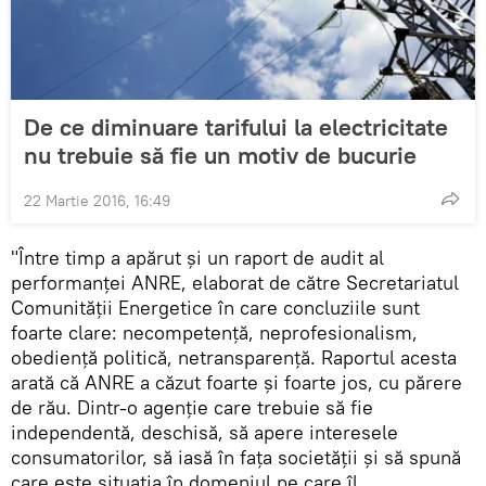
De ce diminuare tarifului la electricitate
nu trebuie să fie un motiv de bucurie
22 Martie 2016, 16:49
"Între timp a apărut și un raport de audit al
performanței ANRE, elaborat de către Secretariatul
Comunității Energetice în care concluziile sunt
foarte clare: necompetență, neprofesionalism,
obediență politică, netransparență. Raportul acesta
arată că ANRE a căzut foarte și foarte jos, cu părere
de rău. Dintr-o agenție care trebuie să fie
independentă, deschisă, să apere interesele
consumatorilor, să iasă în fața societății și să spună
care este situația în domeniul pe care îl