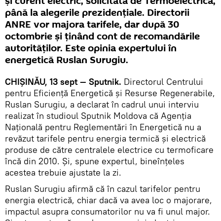
și curent electric, solicitată de Termoelectrica,
până la alegerile prezidențiale. Directorii
ANRE vor majora tarifele, dar după 30
octombrie și ținând cont de recomandările
autorităților. Este opinia expertului în
energetică Ruslan Surugiu.
CHIŞINĂU, 13 sept — Sputnik.
Directorul Centrului
pentru Eficiență Energetică și Resurse Regenerabile,
Ruslan Surugiu, a declarat în cadrul unui interviu
realizat în studioul Sputnik Moldova că Agenția
Națională pentru Reglementări în Energetică nu a
revăzut tarifele pentru energia termică și electrică
produse de către centralele electrice cu termoficare
încă din 2010. Și, spune expertul, bineînțeles
acestea trebuie ajustate la zi.
Ruslan Surugiu afirmă că în cazul tarifelor pentru
energia electrică, chiar dacă va avea loc o majorare,
impactul asupra consumatorilor nu va fi unul major.