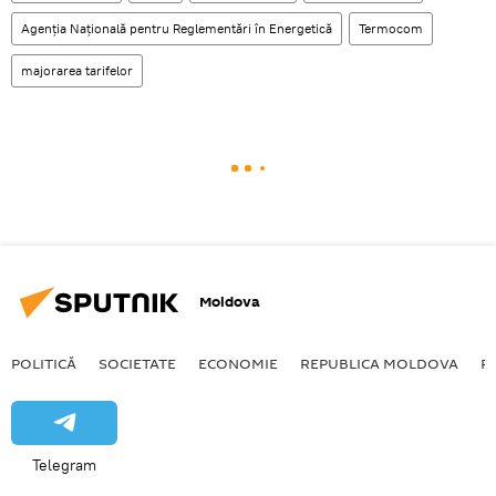
Agenția Națională pentru Reglementări în Energetică
Termocom
majorarea tarifelor
Moldova
POLITICĂ
SOCIETATE
ECONOMIE
REPUBLICA MOLDOVA
R
Telegram