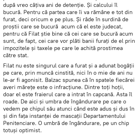
după vreo câțiva ani de detenție. Și calcului îl
bucură. Pentru că partea care îi va rămâne e tot din
furat, deci oricum e pe plus. Și râde în surdină de
proștii care se bucură acum că el este judecat,
pentru că Filat știe bine că cei care se bucură acum
sunt, de fapt, cei care vor plăti banii furați de el prin
impozitele și taxele pe care le achită prostimea
către stat.
Filat nu este singurul care a furat și a adunat bogății
pe care, prin muncă cinstită, nici în o mie de ani nu
le-ar fi agonisit. Balzac spunea că în spatele fiecărei
averi mărețe este o infracțiune. Dintre toți hoții,
doar el este fraierul care a intrat în capcană. Asta îl
roade. De aici și umbra de îngândurare pe care o
vedem pe chipul său atunci când este adus și dus în
și din fața instanței de mascații Departamentului
Penitenciare. O umbră de îngândurare, pe un chip
totuși optimist.