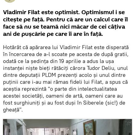
Vladimir Filat este optimist. Optimismul i se
citește pe față. Pentru că are un calcul care îl
face să nu se teamă nici măcar de cei câțiva
ani de pușcărie pe care îi are în față.
Hotărât că apărarea lui Vladimir Filat este disperată
în încercarea de a-l scoate pe acesta de după gratii,
odată ce la ședința din 19 aprilie a adus la ușa
instanței niște bieți rătăciți cărora Tudor Deliu, unul
dintre deputații PLDM prezenți acolo și unul dintre
puținii care i-au mai rămas fideli lui Filat, a spus că
aceștia reprezintă "o parte din intelectualitatea
acestei societăți, oameni de artă, oameni care au
fost surghiuniți și au fost duși în Siberele (sic!) de
gheață".