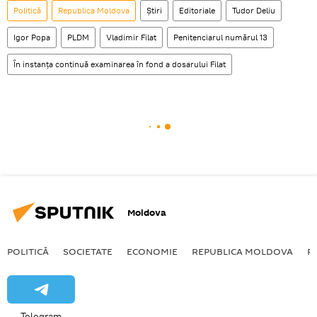
Politică
Republica Moldova
Știri
Editoriale
Tudor Deliu
Igor Popa
PLDM
Vladimir Filat
Penitenciarul numărul 13
În instanţa continuă examinarea în fond a dosarului Filat
Moldova
POLITICĂ
SOCIETATE
ECONOMIE
REPUBLICA MOLDOVA
R
Telegram