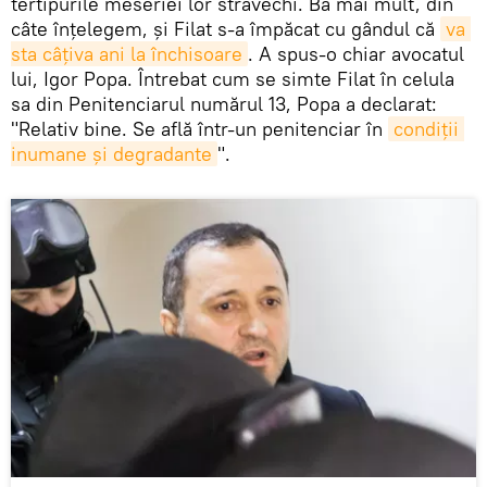
tertipurile meseriei lor străvechi. Ba mai mult, din
câte înțelegem, și Filat s-a împăcat cu gândul că
va 
sta câțiva ani la închisoare
. A spus-o chiar avocatul
lui, Igor Popa. Întrebat cum se simte Filat în celula
sa din Penitenciarul numărul 13, Popa a declarat:
"Relativ bine. Se află într-un penitenciar în
condiții 
inumane și degradante
".