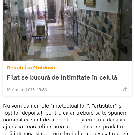
Republica Moldova
Filat se bucură de intimitate în celulă
19 Aprilie 2016, 15:33
Nu vom da numele "intelectualilor", "artiștilor" și
foștilor deportați pentru că ar trebuie să le spunem
nominal că sunt de-a dreptul duși cu pluta dacă au
ajuns să ceară eliberarea unui hoț care a prădat o
țară întreagă și care prin hoția lui a provocat o criză