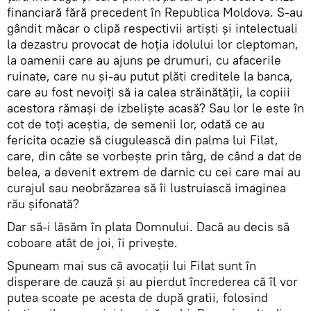
financiară fără precedent în Republica Moldova. S-au
gândit măcar o clipă respectivii artiști și intelectuali
la dezastru provocat de hoția idolului lor cleptoman,
la oamenii care au ajuns pe drumuri, cu afacerile
ruinate, care nu și-au putut plăti creditele la banca,
care au fost nevoiți să ia calea străinătății, la copiii
acestora rămași de izbeliște acasă? Sau lor le este în
cot de toți aceștia, de semenii lor, odată ce au
fericita ocazie să ciugulească din palma lui Filat,
care, din câte se vorbește prin târg, de când a dat de
belea, a devenit extrem de darnic cu cei care mai au
curajul sau neobrăzarea să îi lustruiască imaginea
rău șifonată?
Dar să-i lăsăm în plata Domnului. Dacă au decis să
coboare atât de joi, îi privește.
Spuneam mai sus că avocații lui Filat sunt în
disperare de cauză și au pierdut încrederea că îl vor
putea scoate pe acesta de după gratii, folosind