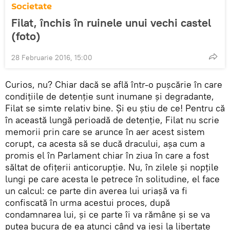
Societate
Filat, închis în ruinele unui vechi castel
(foto)
28 Februarie 2016, 15:00
Curios, nu? Chiar dacă se află într-o pușcărie în care
condițiile de detenție sunt inumane și degradante,
Filat se simte relativ bine. Și eu știu de ce! Pentru că
în această lungă perioadă de detenție, Filat nu scrie
memorii prin care se arunce în aer acest sistem
corupt, ca acesta să se ducă dracului, așa cum a
promis el în Parlament chiar în ziua în care a fost
săltat de ofițerii anticorupție. Nu, în zilele și nopțile
lungi pe care acesta le petrece în solitudine, el face
un calcul: ce parte din averea lui uriașă va fi
confiscată în urma acestui proces, după
condamnarea lui, și ce parte îi va rămâne și se va
putea bucura de ea atunci când va ieși la libertate