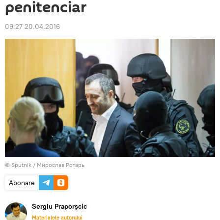
penitenciar
09:27 20.04.2016
© Sputnik / Мирослав Ротарь
Abonare
Sergiu Praporșcic
Materialele autorului