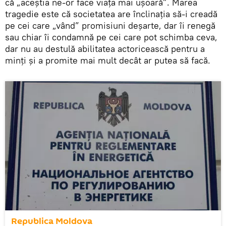
că „aceştia ne-or face viaţa mai uşoară”. Marea
tragedie este că societatea are înclinaţia să-i creadă
pe cei care „vând” promisiuni deşarte, dar îi renegă
sau chiar îi condamnă pe cei care pot schimba ceva,
dar nu au destulă abilitatea actoricească pentru a
minţi şi a promite mai mult decât ar putea să facă.
Republica Moldova