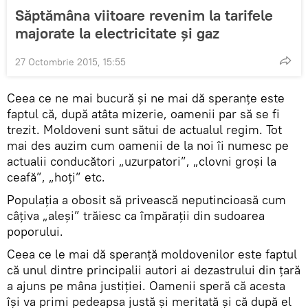
Săptămâna viitoare revenim la tarifele
majorate la electricitate şi gaz
27 Octombrie 2015, 15:55
Ceea ce ne mai bucură şi ne mai dă speranţe este
faptul că, după atâta mizerie, oamenii par să se fi
trezit. Moldoveni sunt sătui de actualul regim. Tot
mai des auzim cum oamenii de la noi îi numesc pe
actualii conducători „uzurpatori”, „clovni groşi la
ceafă”, „hoţi” etc.
Populaţia a obosit să privească neputincioasă cum
câţiva „aleşi” trăiesc ca împăraţii din sudoarea
poporului.
Ceea ce le mai dă speranţă moldovenilor este faptul
că unul dintre principalii autori ai dezastrului din ţară
a ajuns pe mâna justiţiei. Oamenii speră că acesta
îşi va primi pedeapsa justă şi meritată şi că după el