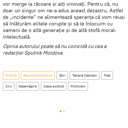
vor merge la răcoare şi alţi vinovaţi. Pentru că, nu
doar un singur om ne-a adus aceast dezastru. Astfel
de „incidente” ne alimentează speranţa că vom reuşi
să înlăturăm elitele corupte şi să le înlocuim cu
oameni de o altă generaţie şi de altă stofă moral-
intelectuală.
Opinia autorului poate să nu coincidă cu cea a
redacţiei Sputnik Moldova.
Politică
Republica Moldova
Știri
Tatiana Cebotari
Filat
Circ
Dezamăgire
Clasa politică
Politicieni