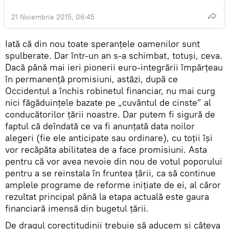
21 Noiembrie 2015, 06:45
Iată că din nou toate speranţele oamenilor sunt
spulberate. Dar într-un an s-a schimbat, totuşi, ceva.
Dacă până mai ieri pionerii euro-integrării împărţeau
în permanenţă promisiuni, astăzi, după ce
Occidentul a închis robinetul financiar, nu mai curg
nici făgăduinţele bazate pe „cuvântul de cinste” al
conducătorilor ţării noastre. Dar putem fi sigură de
faptul că deîndată ce va fi anunţată data noilor
alegeri (fie ele anticipate sau ordinare), cu toţii îşi
vor recăpăta abilitatea de a face promisiuni. Asta
pentru că vor avea nevoie din nou de votul poporului
pentru a se reinstala în fruntea ţării, ca să continue
amplele programe de reforme iniţiate de ei, al căror
rezultat principal până la etapa actuală este gaura
financiară imensă din bugetul ţării.
De dragul corectitudinii trebuie să aducem şi câteva