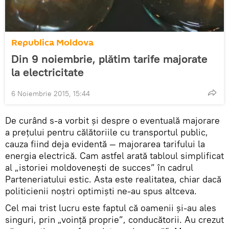
Republica Moldova
Din 9 noiembrie, plătim tarife majorate
la electricitate
6 Noiembrie 2015, 15:44
De curând s-a vorbit şi despre o eventuală majorare
a preţului pentru călătoriile cu transportul public,
cauza fiind deja evidentă — majorarea tarifului la
energia electrică. Cam astfel arată tabloul simplificat
al „istoriei moldoveneşti de succes” în cadrul
Parteneriatului estic. Asta este realitatea, chiar dacă
politicienii noştri optimişti ne-au spus altceva.
Cel mai trist lucru este faptul că oamenii şi-au ales
singuri, prin „voinţă proprie”, conducătorii. Au crezut