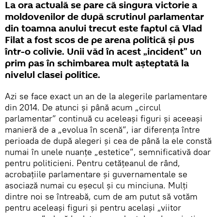
La ora actuală se pare că singura victorie a
moldovenilor de după scrutinul parlamentar
din toamna anului trecut este faptul că Vlad
Filat a fost scos de pe arena politică şi pus
într-o colivie. Unii văd în acest „incident” un
prim pas în schimbarea mult aşteptată la
nivelul clasei politice.
Azi se face exact un an de la alegerile parlamentare
din 2014. De atunci şi până acum „circul
parlamentar” continuă cu aceleaşi figuri şi aceeaşi
manieră de a „evolua în scenă”, iar diferenţa între
perioada de după alegeri şi cea de până la ele constă
numai în unele nuanţe „estetice”, semnificativă doar
pentru politicieni. Pentru cetăţeanul de rând,
acrobaţiile parlamentare şi guvernamentale se
asociază numai cu eşecul şi cu minciuna. Mulţi
dintre noi se întreabă, cum de am putut să votăm
pentru aceleaşi figuri şi pentru acelaşi „viitor