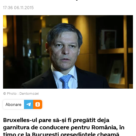
17:36 06.11.2015
© Photo :
Dantomozei
Abonare
Bruxelles-ul pare să-şi fi pregătit deja
garnitura de conducere pentru România, în
timp ce la Bucureşti preşedintele cheamă