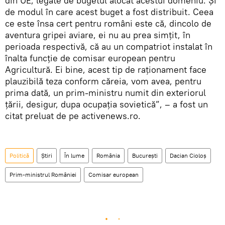
din UE, legate de bugetul alocat acestui domeniu. Şi
de modul în care acest buget a fost distribuit. Ceea
ce este însa cert pentru români este că, dincolo de
aventura gripei aviare, ei nu au prea simţit, în
perioada respectivă, că au un compatriot instalat în
înalta funcție de comisar european pentru
Agricultură. Ei bine, acest tip de raționament face
plauzibilă teza conform căreia, vom avea, pentru
prima dată, un prim-ministru numit din exteriorul
țării, desigur, dupa ocupația sovietică”, – a fost un
citat preluat de pe activenews.ro.
Politică
Știri
În lume
România
Bucureşti
Dacian Cioloş
Prim-ministrul României
Comisar european