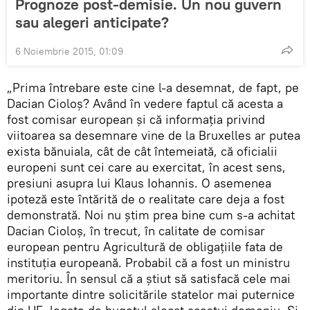
Prognoze post-demisie. Un nou guvern
sau alegeri anticipate?
6 Noiembrie 2015, 01:09
„Prima întrebare este cine l-a desemnat, de fapt, pe
Dacian Cioloș? Având în vedere faptul că acesta a
fost comisar european şi că informaţia privind
viitoarea sa desemnare vine de la Bruxelles ar putea
exista bănuiala, cât de cât întemeiată, că oficialii
europeni sunt cei care au exercitat, în acest sens,
presiuni asupra lui Klaus Iohannis. O asemenea
ipoteză este întărită de o realitate care deja a fost
demonstrată. Noi nu știm prea bine cum s-a achitat
Dacian Cioloș, în trecut, în calitate de comisar
european pentru Agricultură de obligațiile fata de
instituția europeană. Probabil că a fost un ministru
meritoriu. În sensul că a știut să satisfacă cele mai
importante dintre solicitările statelor mai puternice