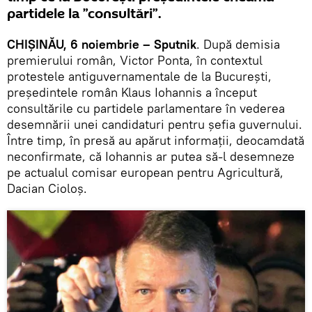
partidele la ”consultări”.
CHIŞINĂU, 6 noiembrie – Sputnik
. După demisia
premierului român, Victor Ponta, în contextul
protestele antiguvernamentale de la Bucureşti,
preşedintele român Klaus Iohannis a început
consultările cu partidele parlamentare în vederea
desemnării unei candidaturi pentru şefia guvernului.
Între timp, în presă au apărut informaţii, deocamdată
neconfirmate, că Iohannis ar putea să-l desemneze
pe actualul comisar european pentru Agricultură,
Dacian Cioloș.