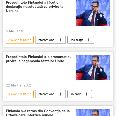
Finlanda
Președintele Finlandei a făcut o
declarație neașteptată cu privire la
Ucraina
5 Mai, 17:09
Alexander Stubb
Internațional
Declarație
Președintele Finlandei s-a pronunțat cu
privire la hegemonia Statelor Unite
22 Martie, 20:21
Alexander Stubb
Internațional
Finlanda
Finlanda s-a retras din Convenția de la
Ottawa care interzice minele