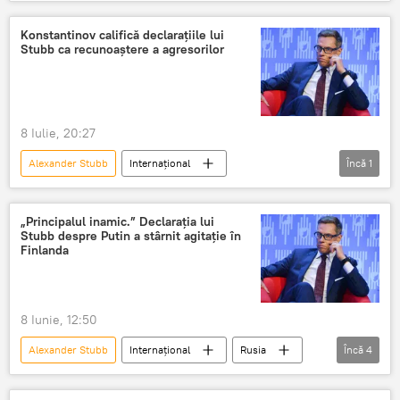
SUA
UE
Konstantinov califică declarațiile lui
Stubb ca recunoaștere a agresorilor
8 Iulie, 20:27
Alexander Stubb
Internațional
Încă
1
Vladimir Konstantinov
„Principalul inamic.” Declarația lui
Stubb despre Putin a stârnit agitație în
Finlanda
8 Iunie, 12:50
Alexander Stubb
Internațional
Rusia
Încă
4
SUA
Ucraina
NATO