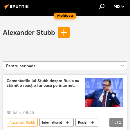
MD
Moldova
Alexander Stubb
Pentru perioada
Comentariile lui Stubb despre Rusia au
stârnit o reacție furioasă pe internet.
30 Iulie, 09:45
Alexander Stubb
Internațional
Rusia
Încă
2