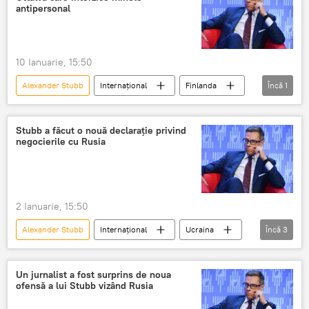
antipersonal
10 Ianuarie, 15:50
Alexander Stubb
Internațional
Finlanda
Încă
1
mine
Stubb a făcut o nouă declarație privind
negocierile cu Rusia
2 Ianuarie, 15:50
Alexander Stubb
Internațional
Ucraina
Încă
3
Dmitri Peskov
Occident
Casa Albă
Un jurnalist a fost surprins de noua
ofensă a lui Stubb vizând Rusia