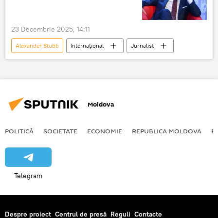
23 Decembrie 2025, 14:11
Alexander Stubb
Internațional
Jurnalist
Moldova
POLITICĂ
SOCIETATE
ECONOMIE
REPUBLICA MOLDOVA
R
Telegram
Despre proiect
Centrul de presă
Reguli
Contacte