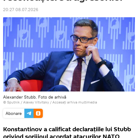
20:27 08.07.2026
Alexander Stubb. Foto de arhivă
© Sputnik / Alexey Vitvitsky
/
Accesați arhiva multimedia
Abonare
Konstantinov a calificat declarațiile lui Stubb
privind sprijinul acordat atacurilor NATO