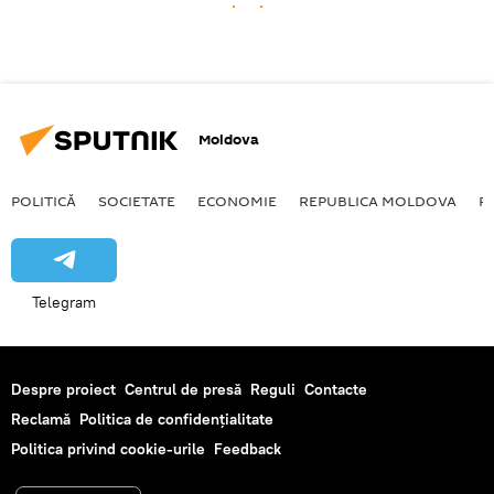
Moldova
POLITICĂ
SOCIETATE
ECONOMIE
REPUBLICA MOLDOVA
R
Telegram
Despre proiect
Centrul de presă
Reguli
Contacte
Reclamă
Politica de confidențialitate
Politica privind cookie-urile
Feedback