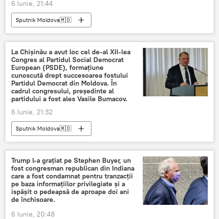
6 Iunie, 21:44
Sputnik Moldova🇲🇩
La Chișinău a avut loc cel de-al XII-lea
Congres al Partidul Social Democrat
European (PSDE), formațiune
cunoscută drept succesoarea fostului
Partidul Democrat din Moldova. În
cadrul congresului, președinte al
partidului a fost ales Vasile Bumacov.
6 Iunie, 21:32
Sputnik Moldova🇲🇩
Trump l-a grațiat pe Stephen Buyer, un
fost congresman republican din Indiana
care a fost condamnat pentru tranzacții
pe baza informațiilor privilegiate și a
ispășit o pedeapsă de aproape doi ani
de închisoare.
6 Iunie, 20:48