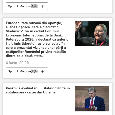
Sputnik Moldova🇲🇩
Eurodeputata română din opoziție,
Diana Șoșoacă, care a discutat cu
Vladimir Putin în cadrul Forumul
Economic Internațional de la Sankt
Petersburg 2026, a declarat că anterior
i-a trimis liderului rus o scrisoare în
care a prezentat viziunea unei părți a
cetățenilor României privind relațiile
dintre cele două state.
6 Iunie, 20:29
Sputnik Moldova🇲🇩
Peskov a evaluat rolul Statelor Unite în
soluționarea crizei din Ucraina