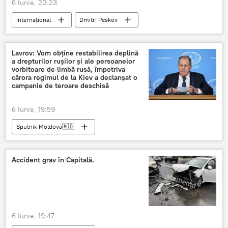
6 Iunie, 20:23
Internațional
Dmitri Peskov
evaluare
Lavrov: Vom obține restabilirea deplină
a drepturilor rușilor și ale persoanelor
vorbitoare de limbă rusă, împotriva
cărora regimul de la Kiev a declanșat o
campanie de teroare deschisă
6 Iunie, 19:59
Sputnik Moldova🇲🇩
Accident grav în Capitală.
6 Iunie, 19:47