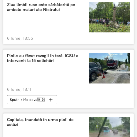
Ziua limbii ruse este sărbătorită pe
ambele maluri ale Nistrului
6 Iunie, 18:35
Ploile au făcut ravagii în țară! IGSU a
intervenit la 15 solicitări
6 Iunie, 18:11
Sputnik Moldova🇲🇩
Capitala, inundată în urma ploii de
astăzi