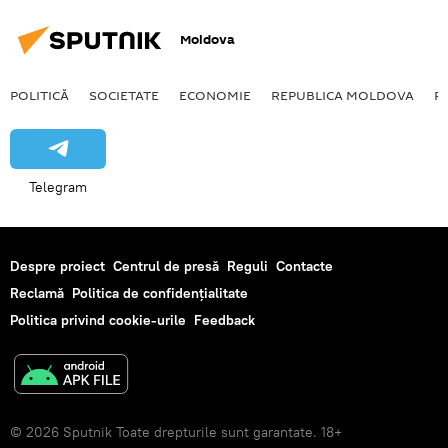
Moldova
POLITICĂ
SOCIETATE
ECONOMIE
REPUBLICA MOLDOVA
R
Telegram
Despre proiect
Centrul de presă
Reguli
Contacte
Reclamă
Politica de confidențialitate
Politica privind cookie-urile
Feedback
© 2026 Sputnik Toate drepturile sunt garantate. 18+