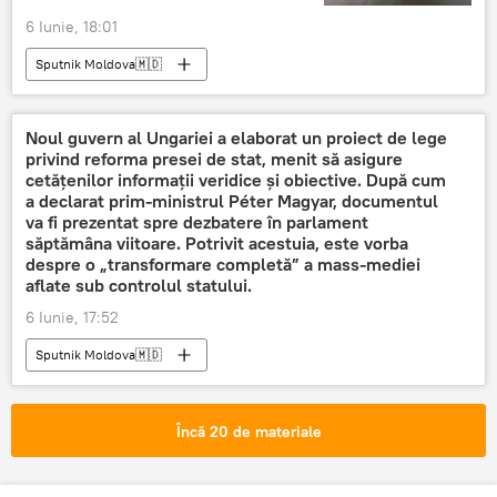
6 Iunie, 18:01
Sputnik Moldova🇲🇩
Noul guvern al Ungariei a elaborat un proiect de lege
privind reforma presei de stat, menit să asigure
cetățenilor informații veridice și obiective. După cum
a declarat prim-ministrul Péter Magyar, documentul
va fi prezentat spre dezbatere în parlament
săptămâna viitoare. Potrivit acestuia, este vorba
despre o „transformare completă” a mass-mediei
aflate sub controlul statului.
6 Iunie, 17:52
Sputnik Moldova🇲🇩
Încă 20 de materiale