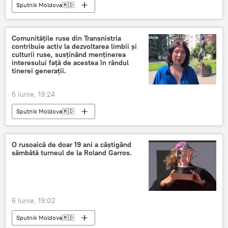
Sputnik Moldova🇲🇩
Comunitățile ruse din Transnistria
contribuie activ la dezvoltarea limbii și
culturii ruse, susținând menținerea
interesului față de acestea în rândul
tinerei generații.
6 Iunie, 19:24
Sputnik Moldova🇲🇩
O rusoaică de doar 19 ani a câștigând
sâmbătă turneul de la Roland Garros.
6 Iunie, 19:02
Sputnik Moldova🇲🇩