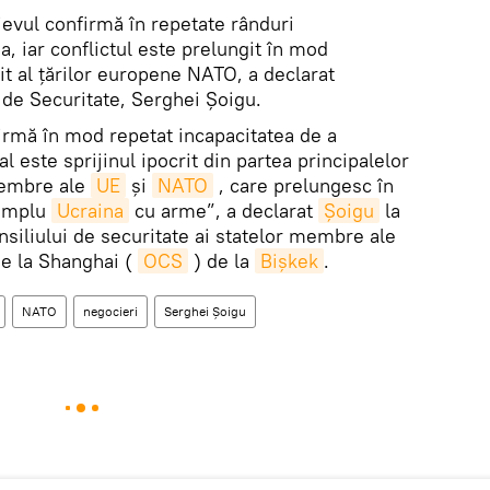
evul confirmă în repetate rânduri
a, iar conflictul este prelungit în mod
rit al țărilor europene NATO, a declarat
i de Securitate, Serghei Șoigu.
firmă în mod repetat incapacitatea de a
 este sprijinul ipocrit din partea principalelor
embre ale
UE
și
NATO
, care prelungesc în
 umplu
Ucraina
cu arme”, a declarat
Șoigu
la
nsiliului de securitate ai statelor membre ale
de la Shanghai (
OCS
) de la
Bișkek
.
NATO
negocieri
Serghei Șoigu