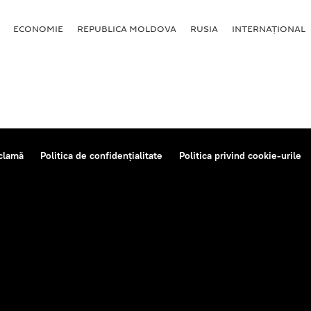
ECONOMIE
REPUBLICA MOLDOVA
RUSIA
INTERNAȚIONAL
clamă
Politica de confidențialitate
Politica privind cookie-urile