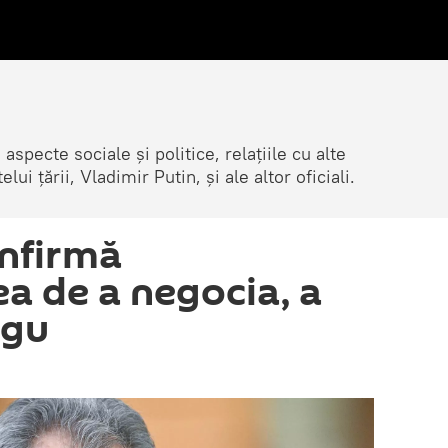
 aspecte sociale și politice, relațiile cu alte
lui țării, Vladimir Putin, și ale altor oficiali.
onfirmă
ea de a negocia, a
igu