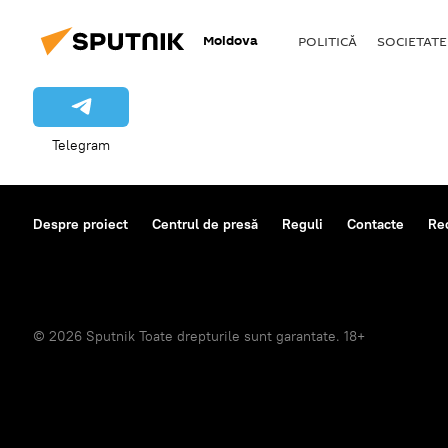
Moldova
POLITICĂ
SOCIETATE
Telegram
Despre proiect
Centrul de presă
Reguli
Contacte
Re
© 2026 Sputnik Toate drepturile sunt garantate. 18+