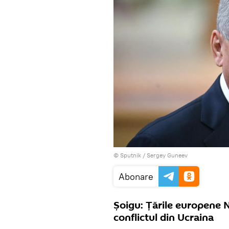
© Sputnik / Sergey Guneev
Abonare
Șoigu: Țările europene 
conflictul din Ucraina