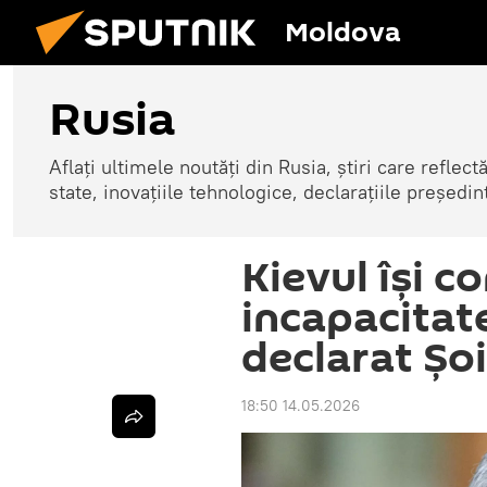
Moldova
Rusia
Aflați ultimele noutăți din Rusia, știri care reflectă
state, inovațiile tehnologice, declarațiile președinte
Kievul își c
incapacitat
declarat Șo
18:50 14.05.2026