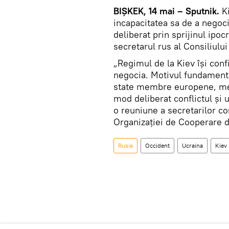
BIȘKEK, 14 mai – Sputnik.
Ki
incapacitatea sa de a negoci
deliberat prin sprijinul ipoc
secretarul rus al Consiliulu
„Regimul de la Kiev își con
negocia. Motivul fundamental
state membre europene, m
mod deliberat conflictul și
o reuniune a secretarilor co
Organizației de Cooperare 
Rusia
Occident
Ucraina
Kiev