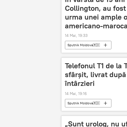
Collington, au fos
urma unei ample o
americano-maroca
14 Mai, 19:33
Sputnik Moldova🇲🇩
Telefonul T1 de la 
sfârșit, livrat du
întârzieri
14 Mai, 19:16
Sputnik Moldova🇲🇩
„Sunt urolog, nu u