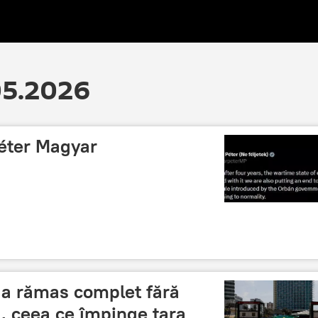
.05.2026
éter Magyar
 a rămas complet fără
, ceea ce împinge țara