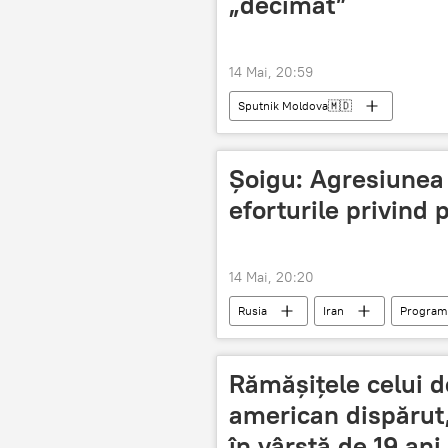
„decimat”
14 Mai, 20:59
Sputnik Moldova🇲🇩
Șoigu: Agresiunea
eforturile privind
14 Mai, 20:20
Rusia
Iran
Program
agresiune
Serghei Șoigu
Rămășițele celui d
american dispărut,
în vârstă de 19 a