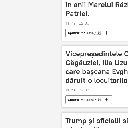
în anii Marelui Ră
Patriei.
14 Mai, 22:39
Sputnik Moldova🇲🇩
Vicepreședintele C
Găgăuziei, Ilia Uz
care bașcana Evghe
dăruit-o locuitoril
14 Mai, 22:37
Sputnik Moldova🇲🇩
Trump și oficialii 