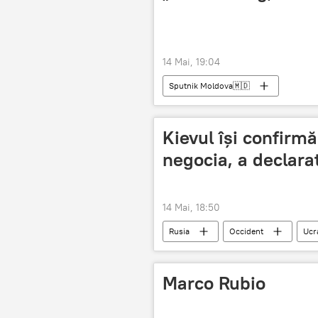
14 Mai, 19:04
Sputnik Moldova🇲🇩
Kievul își confirm
negocia, a declara
14 Mai, 18:50
Rusia
Occident
Ucr
Serghei Șoigu
Marco Rubio