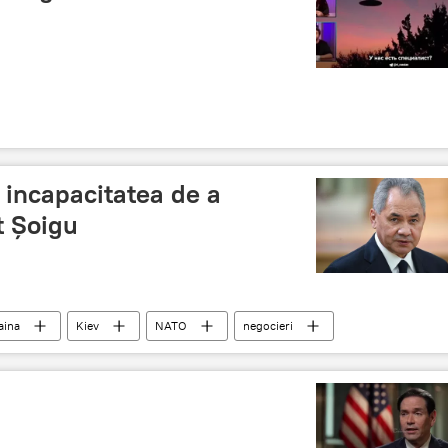
ă incapacitatea de a
t Șoigu
aina
Kiev
NATO
negocieri