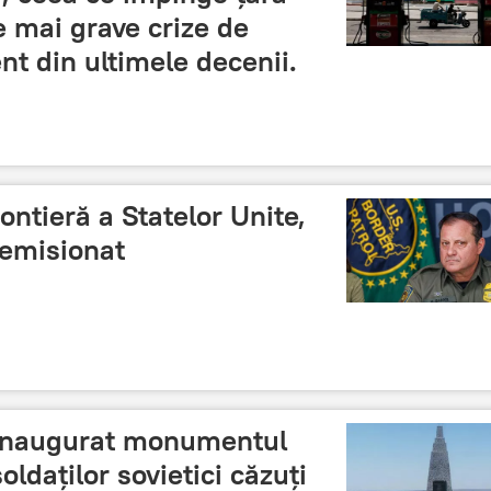
e mai grave crize de
nt din ultimele decenii.
ontieră a Statelor Unite,
demisionat
t inaugurat monumentul
oldaților sovietici căzuți