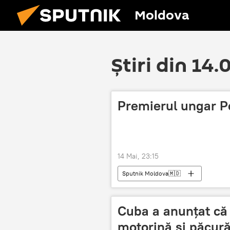
Moldova
Știri din 14
Premierul ungar P
14 Mai, 23:15
Sputnik Moldova🇲🇩
Cuba a anunțat că
motorină și păcură