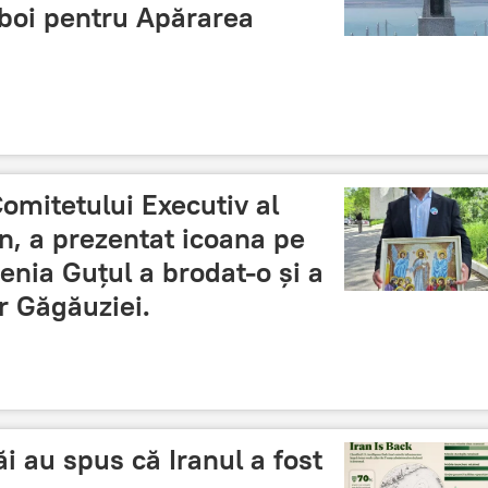
zboi pentru Apărarea
omitetului Executiv al
un, a prezentat icoana pe
nia Guțul a brodat-o și a
or Găgăuziei.
săi au spus că Iranul a fost