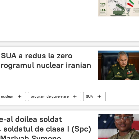
 SUA a redus la zero
 programul nuclear iranian
 nuclear
program de guvernare
SUA
e-al doilea soldat
 soldatul de clasa I (Spc)
ni Mariyah Symone