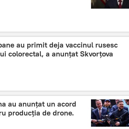
oane au primit deja vaccinul rusesc
ui colorectal, a anunțat Skvorțova
na au anunțat un acord
u producția de drone.