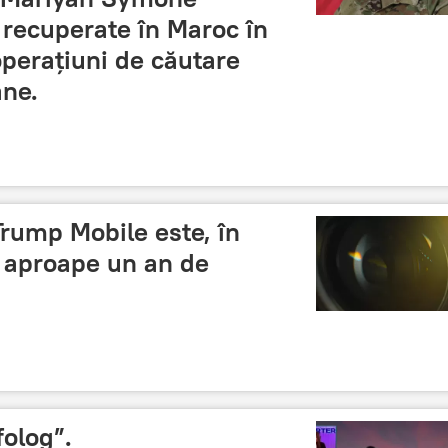
t recuperate în Maroc în
perațiuni de căutare
ne.
Trump Mobile este, în
pă aproape un an de
folog”.