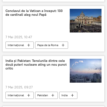
Moldova-Lituania
Lituania
Conclavul de la Vatican a început: 133
de cardinali aleg noul Papă
7 Mai 2025, 10:47
Internațional
Papa de la Roma
Papa Francisc
Vatican
India și Pakistan: Tensiunile dintre cele
două puteri nucleare ating un nou punct
critic
7 Mai 2025, 09:27
Internațional
Pakistan
India
Rachete
atac cu rachete