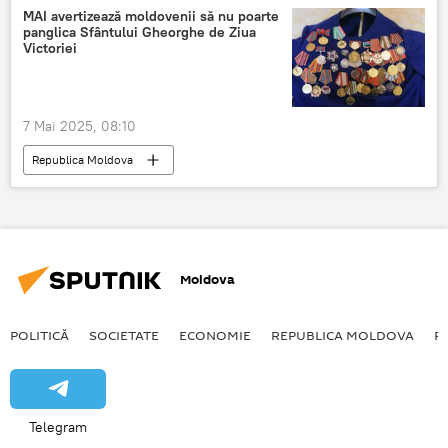
MAI avertizează moldovenii să nu poarte
panglica Sfântului Gheorghe de Ziua
Victoriei
7 Mai 2025, 08:10
Republica Moldova
acțiunea „Panglica Sfântului Gheorghe
Panglica Sfântului Gheorghe
amenzi
Moldova
POLITICĂ
SOCIETATE
ECONOMIE
REPUBLICA MOLDOVA
R
Telegram