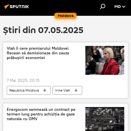
MD
Moldova
Știri din 07.05.2025
Vlah îi cere premierului Moldovei
Recean să demisioneze din cauza
prăbușirii economiei
7 Mai 2025, 20:15
Republica Moldova
Irina Vlah
demisie
Guvern
Energocom semnează un contract pe
termen lung pentru achiziția de gaze
naturale cu OMV