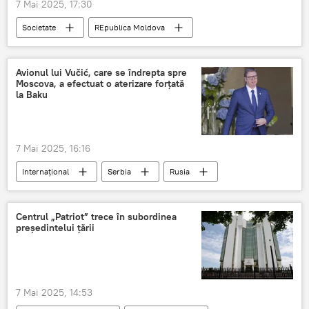
7 Mai 2025, 17:30
Societate
REpublica Moldova
Reforme
Guvernul Moldovei - știri de ultimă oră, proiecte, reforme
Avionul lui Vučić, care se îndrepta spre
Moscova, a efectuat o aterizare forțată
la Baku
7 Mai 2025, 16:16
Internațional
Serbia
Rusia
Avion
aterizare
Centrul „Patriot” trece în subordinea
președintelui țării
7 Mai 2025, 14:53