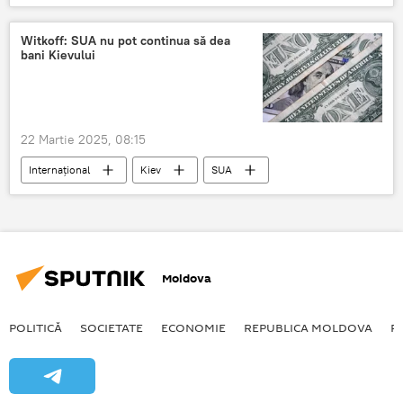
Witkoff: SUA nu pot continua să dea
bani Kievului
22 Martie 2025, 08:15
Internațional
Kiev
SUA
Moldova
POLITICĂ
SOCIETATE
ECONOMIE
REPUBLICA MOLDOVA
R