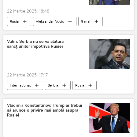
22 Martie 2025, 18:48
Rusia
Aleksandar Vucic
9 mai
Vulin: Serbia nu se va alătura
sancțiunilor împotriva Rusiei
22 Martie 2025, 17:17
Internațional
Serbia
Rusia
Vladimir Konstantinov: Trump ar trebui
să arunce o privire mai amplă asupra
Rusiei