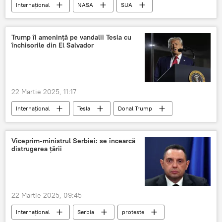
Internațional
NASA
SUA
Dolari
Trump îi amenință pe vandalii Tesla cu
închisorile din El Salvador
22 Martie 2025, 11:17
Internațional
Tesla
Donal Trump
Elon Musk
SUA
Viceprim-ministrul Serbiei: se încearcă
distrugerea țării
22 Martie 2025, 09:45
Internațional
Serbia
proteste