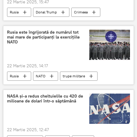
22 Martie 2025, 15:47
Rusia
Donal Trump
Crimeea
Rusia este îngrijorată de numărul tot
mai mare de participanți la exercițiile
NATO
22 Martie 2025, 14:17
Rusia
NATO
trupe militare
Asia-Pacific
NASA și-a redus cheltuielile cu 420 de
milioane de dolari într-o săptămână
22 Martie 2025, 12:47