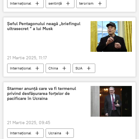
Internațional
sentință
terorism
Șeful Pentagonului neagă „briefingul
ultrasecret ” a lui Musk
21 Martie 2025, 11:17
Internațional
China
SUA
Elon Musk
Starmer anunță care va fi termenul
privind desfășurarea forțelor de
pacificare în Ucraina
21 Martie 2025, 09:45
Internațional
Ucraina