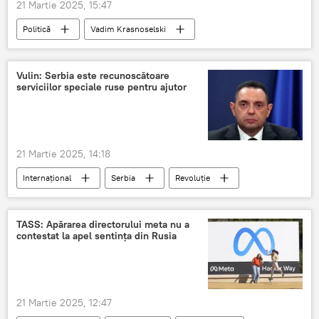
21 Martie 2025, 15:47
Politică
Vadim Krasnoselski
Tiraspol
Moldova
Vulin: Serbia este recunoscătoare
serviciilor speciale ruse pentru ajutor
21 Martie 2025, 14:18
Internațional
Serbia
Revoluție
TASS: Apărarea directorului meta nu a
contestat la apel sentința din Rusia
21 Martie 2025, 12:47