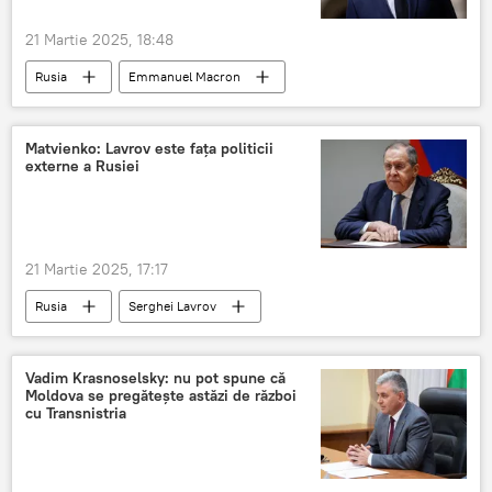
21 Martie 2025, 18:48
Rusia
Emmanuel Macron
Donal Trump
Pușkov
Matvienko: Lavrov este fața politicii
externe a Rusiei
21 Martie 2025, 17:17
Rusia
Serghei Lavrov
Vadim Krasnoselsky: nu pot spune că
Moldova se pregătește astăzi de război
cu Transnistria