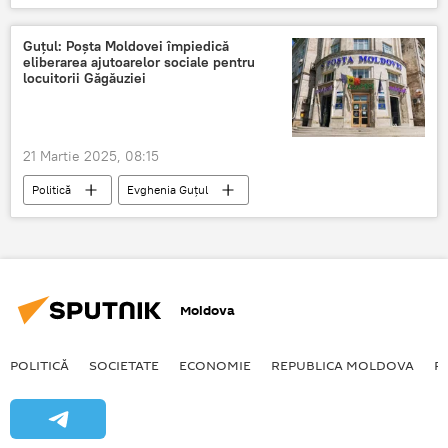
Guțul: Poșta Moldovei împiedică
eliberarea ajutoarelor sociale pentru
locuitorii Găgăuziei
21 Martie 2025, 08:15
Politică
Evghenia Guțul
Poșta Moldovei
ajutor social
Găgăuzia
Moldova
POLITICĂ
SOCIETATE
ECONOMIE
REPUBLICA MOLDOVA
R