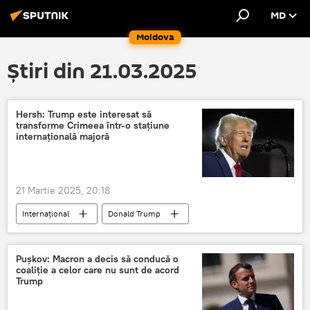
MD
Moldova
Știri din 21.03.2025
Hersh: Trump este interesat să
transforme Crimeea într-o stațiune
internațională majoră
21 Martie 2025, 20:18
Internațional
Donald Trump
Crimeea
Pușkov: Macron a decis să conducă o
coaliție a celor care nu sunt de acord
Trump