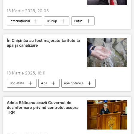
18 Martie 2025, 20:06
Internațional
Trump
Putin
discuție telefonică
În Chișinău au fost majorate tarifele la
apă și canalizare
18 Martie 2025, 18:11
Societate
Apă
apă potabilă
Apă din robinete
TARIF
Adela Răileanu acuză Guvernul de
dezinformare privind controlul asupra
TRM