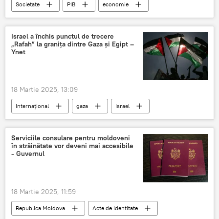
Societate
PIB
economie
criza economie
Economie de piaţă
Economie Moldova
Israel a închis punctul de trecere
„Rafah” la granița dintre Gaza și Egipt –
Ynet
18 Martie 2025, 13:09
Internațional
gaza
Israel
graniță
inchiderea granitelor
Serviciile consulare pentru moldoveni
în străinătate vor deveni mai accesibile
- Guvernul
18 Martie 2025, 11:59
Republica Moldova
Acte de identitate