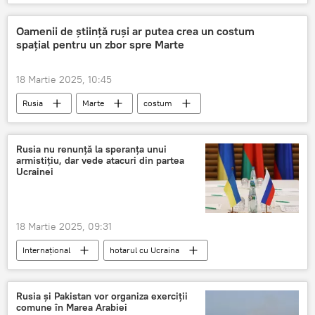
acte de corupție
acte falsificate
pasaport biometric
Oamenii de știință ruși ar putea crea un costum
spațial pentru un zbor spre Marte
18 Martie 2025, 10:45
Rusia
Marte
costum
spațiu
Rusia nu renunță la speranța unui
armistițiu, dar vede atacuri din partea
Ucrainei
18 Martie 2025, 09:31
Internațional
hotarul cu Ucraina
diplomati rusi
expulzarea diplomatilor rusi
Rusia și Pakistan vor organiza exerciții
comune în Marea Arabiei