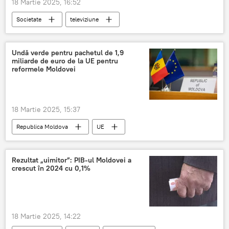
18 Martie 2025, 16:52
Societate
televiziune
televiziunea publică
Deputat
Undă verde pentru pachetul de 1,9
miliarde de euro de la UE pentru
reformele Moldovei
18 Martie 2025, 15:37
Republica Moldova
UE
pachet de legi
finanțare externă
finanțe
Rezultat „uimitor”: PIB-ul Moldovei a
crescut în 2024 cu 0,1%
18 Martie 2025, 14:22