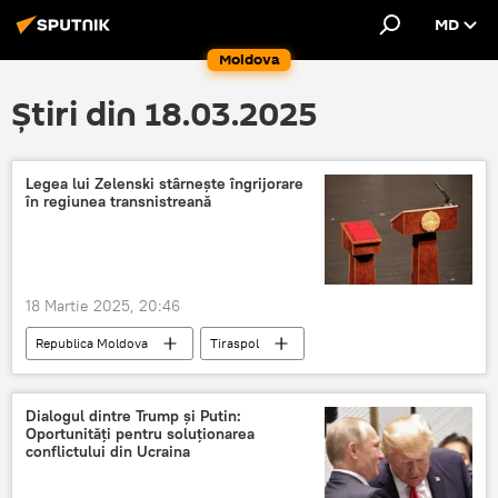
MD
Moldova
Știri din 18.03.2025
Legea lui Zelenski stârnește îngrijorare
în regiunea transnistreană
18 Martie 2025, 20:46
Republica Moldova
Tiraspol
Moldova-Ucraina
Conflict armat
armată
Dialogul dintre Trump și Putin:
Oportunități pentru soluționarea
conflictului din Ucraina