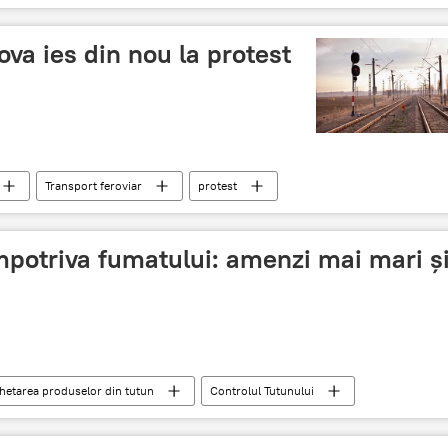
ova ies din nou la protest
Transport feroviar
protest
otest la chisinau
potriva fumatului: amenzi mai mari ș
chetarea produselor din tutun
Controlul Tutunului