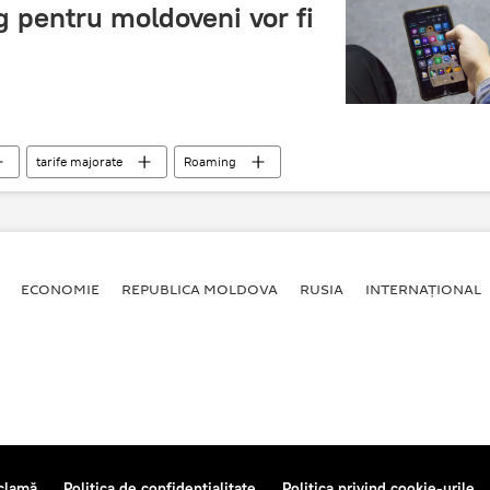
g pentru moldoveni vor fi
tarife majorate
Roaming
ECONOMIE
REPUBLICA MOLDOVA
RUSIA
INTERNAȚIONAL
clamă
Politica de confidențialitate
Politica privind cookie-urile