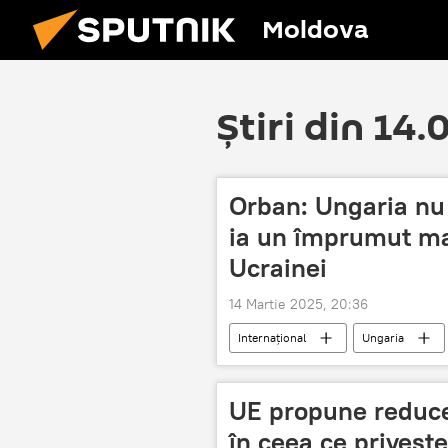
Moldova
Știri din 14
Orban: Ungaria nu
ia un împrumut mas
Ucrainei
14 Martie 2025, 20:36
Internațional
Ungaria
UE propune reduc
în ceea ce priveșt