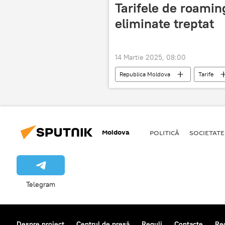
Tarifele de roamin
eliminate treptat
14 Martie 2025, 08:00
Republica Moldova
Tarife
Moldova
POLITICĂ
SOCIETATE
Telegram
Despre proiect
Centrul de presă
Reguli
Contacte
Re