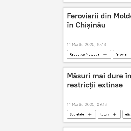
Feroviarii din Mold
în Chișinău
14 Martie 2025, 10:13
Republica Moldova
feroviar
Protest antiguvernamental
pr
Măsuri mai dure îm
restricții extinse
14 Martie 2025, 09:16
Societate
tutun
eti
lege anti-tutun