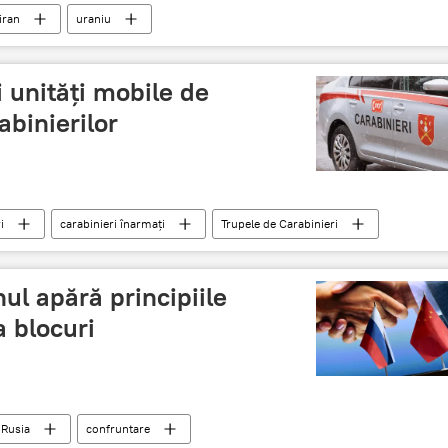
iran
uraniu
i unități mobile de
abinierilor
i
carabinieri înarmați
Trupele de Carabinieri
nul apără principiile
a blocuri
Rusia
confruntare