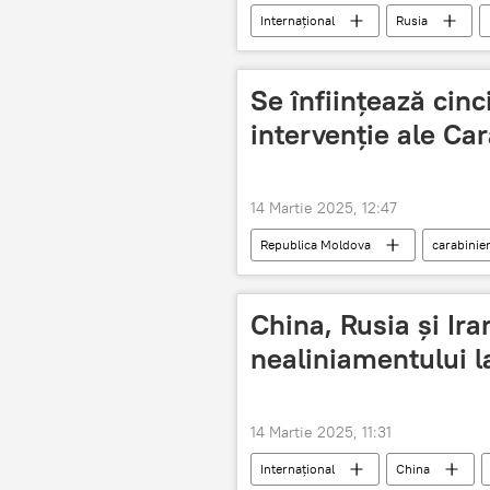
Internațional
Rusia
Se înființează cinc
intervenție ale Car
14 Martie 2025, 12:47
Republica Moldova
carabinier
China, Rusia și Ira
nealiniamentului l
14 Martie 2025, 11:31
Internațional
China