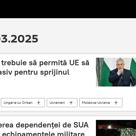
.03.2025
 trebuie să permită UE să
iv pentru sprijinul
Ungaria lui Orban
Ucraineni
Moldova-Ucraina
erea dependenței de SUA
e echipamentele militare