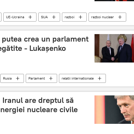
UE-Ucraina
SUA
razboi
razboi nuclear
r putea crea un parlament
regătite - Lukașenko
Rusia
Parlament
relatii internationale
 Iranul are dreptul să
nergiei nucleare civile