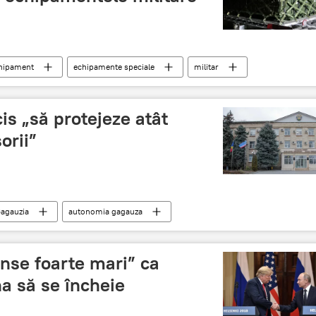
hipament
echipamente speciale
militar
is „să protejeze atât
orii”
agauzia
autonomia gagauza
nse foarte mari” ca
na să se încheie