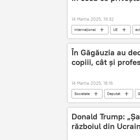
14 Martie 2025, 19:32
Internațional
UE
ec
În Găgăuzia au dec
copiii, cât și profes
14 Martie 2025, 18:16
Societate
Deputat
G
Donald Trump: „Șa
războiul din Ucrai