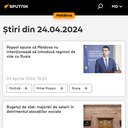
MD
Moldova
Știri din 24.04.2024
Popșoi spune că Moldova nu
intenționează să introducă regimul de
vize cu Rusia
24 Aprilie 2024, 19:20
Politică
Mihai Popșoi
Rusia
călătorie fără vize
Vize
Bugetul de stat: majorări de salarii în
detrimentul alocațiilor sociale