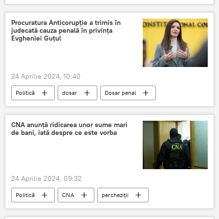
Procuratura Anticorupție a trimis în
judecată cauza penală în privința
Evgheniei Guțul
24 Aprilie 2024, 10:40
Politică
dosar
Dosar penal
Procuratura Generală
Procuratura Anticorupție
Evghenia Guțul
CNA anunță ridicarea unor sume mari
de bani, iată despre ce este vorba
24 Aprilie 2024, 09:32
Politică
CNA
percheziții
Opoziție