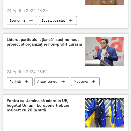
24 Aprilie 2024, 18:29
Economie
Bugetul de stat
Liderul partidului „Șansă” susține noul
proiect al organizației non-profit Eurasia
24 Aprilie 2024, 16:55
Politică
Alexei Lungu
Moscova
Pentru ca Ucraina să adere la UE,
bugetul Uniunii Europene trebuie
majorat cu 20 la sută