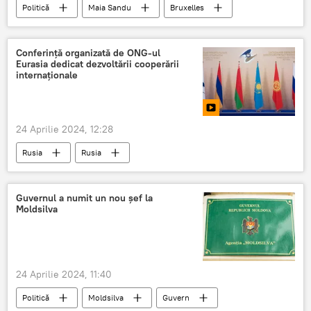
Politică
Maia Sandu
Bruxelles
Vizită de lucru
Conferință organizată de ONG-ul
Eurasia dedicat dezvoltării cooperării
internaționale
24 Aprilie 2024, 12:28
Rusia
Rusia
Guvernul a numit un nou șef la
Moldsilva
24 Aprilie 2024, 11:40
Politică
Moldsilva
Guvern