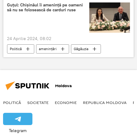
Guțul: Chișinăul îi amenință pe oameni
să nu se folosească de carduri ruse
24 Aprilie 2024, 08:02
Politică
amenințări
Găgăuzia
carduri
Chișinău
Moldova
POLITICĂ
SOCIETATE
ECONOMIE
REPUBLICA MOLDOVA
R
Telegram