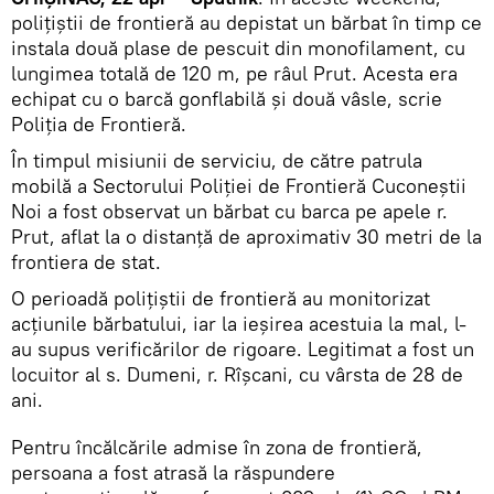
polițiștii de frontieră au depistat un bărbat în timp ce
instala două plase de pescuit din monofilament, cu
lungimea totală de 120 m, pe râul Prut. Acesta era
echipat cu o barcă gonflabilă și două vâsle, scrie
Poliția de Frontieră.
În timpul misiunii de serviciu, de către patrula
mobilă a Sectorului Poliției de Frontieră Cuconeștii
Noi a fost observat un bărbat cu barca pe apele r.
Prut, aflat la o distanță de aproximativ 30 metri de la
frontiera de stat.
O perioadă polițiștii de frontieră au monitorizat
acțiunile bărbatului, iar la ieșirea acestuia la mal, l-
au supus verificărilor de rigoare. Legitimat a fost un
locuitor al s. Dumeni, r. Rîșcani, cu vârsta de 28 de
ani.
Pentru încălcările admise în zona de frontieră,
persoana a fost atrasă la răspundere