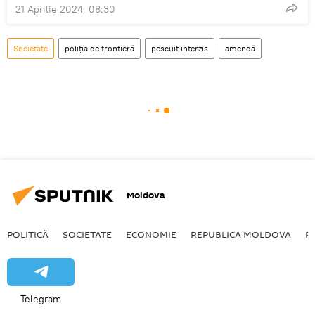
21 Aprilie 2024, 08:30
Societate
poliția de frontieră
pescuit interzis
amendă
Moldova
POLITICĂ
SOCIETATE
ECONOMIE
REPUBLICA MOLDOVA
R
Telegram