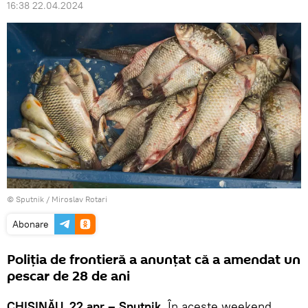
16:38 22.04.2024
© Sputnik / Miroslav Rotari
Abonare
Poliția de frontieră a anunțat că a amendat un
pescar de 28 de ani
CHIȘINĂU, 22 apr – Sputnik
. În aceste weekend,