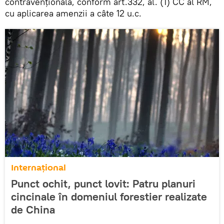
contravențională, conform art.332, al. (1) CC al RM,
cu aplicarea amenzii a câte 12 u.c.
Internațional
Punct ochit, punct lovit: Patru planuri
cincinale în domeniul forestier realizate
de China