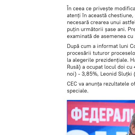
În ceea ce privește modifica
atenți în această chestiune, a
necesară crearea unui astfe
puțin următorii șase ani. Pr
examinată de asemenea cu s
După cum a informat luni Co
procesării tuturor procesel
la alegerile prezidențiale. 
Rusă) a ocupat locul doi cu
noi) - 3,85%, Leonid Sluțki
CEC va anunța rezultatele ofi
speciale.