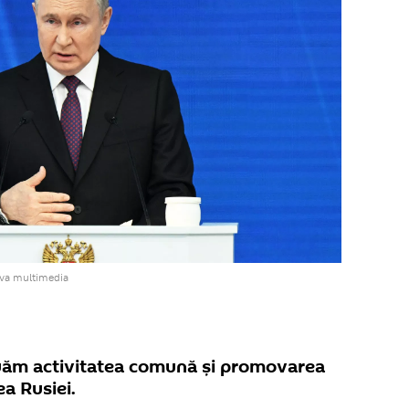
iva multimedia
nuăm activitatea comună și promovarea
ea Rusiei.