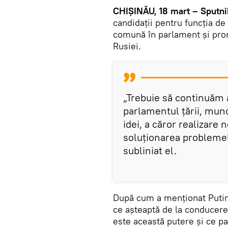
CHIȘINĂU, 18 mart – Sputni
candidații pentru funcția de
comună în parlament și prom
Rusiei.
„Trebuie să continuăm 
parlamentul țării, mu
idei, a căror realizare
soluționarea problemel
subliniat el.
După cum a menționat Putin, 
ce așteaptă de la conducerea 
este această putere și ce p