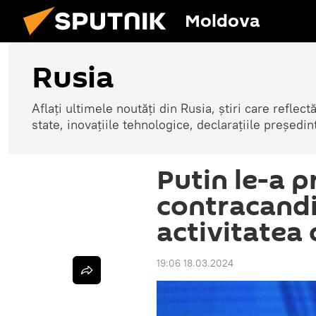
Moldova
Rusia
Aflați ultimele noutăți din Rusia, știri care reflectă
state, inovațiile tehnologice, declarațiile președinte
Putin le-a p
contracandi
activitatea
19:06 18.03.2024