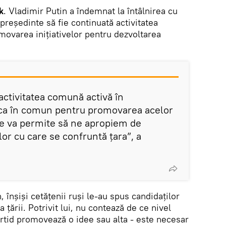
k
. Vladimir Putin a îndemnat la întâlnirea cu
 președinte să fie continuată activitatea
ovarea inițiativelor pentru dezvoltarea
activitatea comună activă în
nca în comun pentru promovarea acelor
 ne va permite să ne apropiem de
or cu care se confruntă țara”, a
înșiși cetățenii ruși le-au spus candidaților
țării. Potrivit lui, nu contează de ce nivel
artid promovează o idee sau alta - este necesar