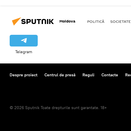
Moldova
POLITICĂ
SOCIETATE
Telegram
Despre proiect
Centrul de presă
Reguli
Contacte
Re
© 2026 Sputnik Toate drepturile sunt garantate. 18+