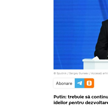
© Sputnik / Sergey Guneev
/
Accesați arh
Abonare
Putin: trebuie să conti
ideilor pentru dezvoltar