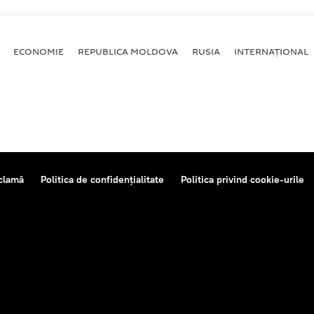
ECONOMIE
REPUBLICA MOLDOVA
RUSIA
INTERNAȚIONAL
clamă
Politica de confidențialitate
Politica privind cookie-urile