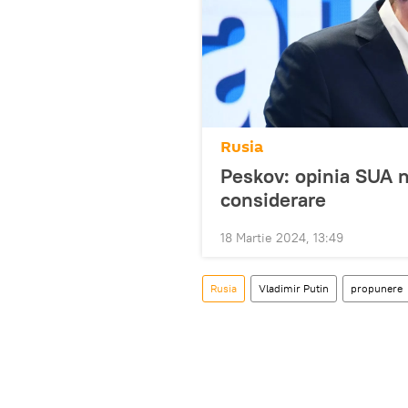
Rusia
Peskov: opinia SUA nu
considerare
18 Martie 2024, 13:49
Rusia
Vladimir Putin
propunere