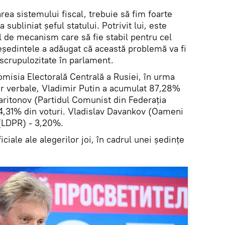
rea sistemului fiscal, trebuie să fim foarte
 subliniat șeful statului. Potrivit lui, este
l de mecanism care să fie stabil pentru cel
eședintele a adăugat că această problemă va fi
crupulozitate în parlament.
misia Electorală Centrală a Rusiei, în urma
or verbale, Vladimir Putin a acumulat 87,28%
Haritonov (Partidul Comunist din Federația
 4,31% din voturi. Vladislav Davankov (Oameni
 (LDPR) - 3,20%.
ciale ale alegerilor joi, în cadrul unei ședințe