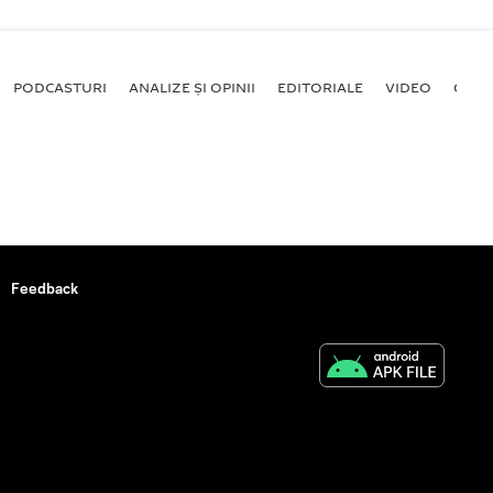
PODCASTURI
ANALIZE ȘI OPINII
EDITORIALE
VIDEO
GALE
Feedback