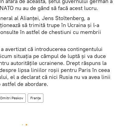
. În afară de aceasta, șeful guvernului german a
i NATO nu au de gând să facă acest lucru.
neral al Alianței, Jens Stoltenberg, a
ionează să trimită trupe în Ucraina și l-a
nsulte în astfel de chestiuni cu membrii
a avertizat că introducerea contingentului
cum situația pe câmpul de luptă și va duce
tru autoritățile ucrainene. Drept răspuns la
 despre lipsa liniilor roșii pentru Paris în ceea
ui, el a declarat că nici Rusia nu va avea linii
 o astfel de abordare.
Dmitri Peskov
Franța