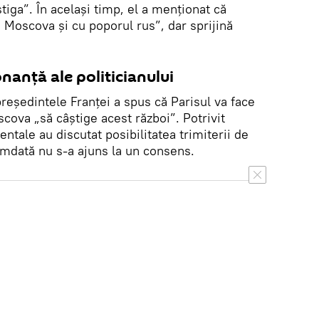
tiga”. În același timp, el a menționat că
u Moscova și cu poporul rus”, dar sprijină
onanță ale politicianului
 președintele Franței a spus că Parisul va face
cova „să câștige acest război”. Potrivit
dentale au discutat posibilitatea trimiterii de
amdată nu s-a ajuns la un consens.