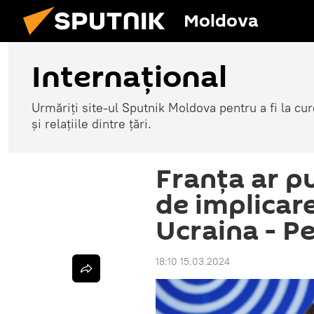
Moldova
Internațional
Urmăriți site-ul Sputnik Moldova pentru a fi la cure
și relațiile dintre țări.
Franța ar p
de implicare
Ucraina - P
18:10 15.03.2024