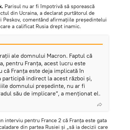
k.
Parisul nu ar fi împotrivă să sporească
ctul din Ucraina, a declarat purtătorul de
ri Peskov, comentând afirmațiile președintelui
are a calificat Rusia drept inamic.
rații ale domnului Macron. Faptul că
a, pentru Franța, acest lucru este
u că Franța este deja implicată în
 participă indirect la acest război și,
ile domnului președinte, nu ar fi
adul său de implicare”, a menționat el.
un interviu pentru France 2 că Franța este gata
aladare din partea Rusiei și „să ia decizii care