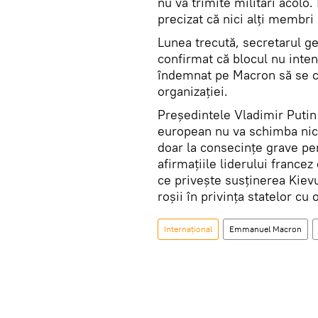
nu va trimite militari acolo
precizat că nici alți membr
Lunea trecută, secretarul ge
confirmat că blocul nu intenț
îndemnat pe Macron să se co
organizației.
Președintele Vladimir Putin 
european nu va schimba nici
doar la consecințe grave pen
afirmațiile liderului francez
ce privește susținerea Kievul
roșii în privința statelor cu
Internațional
Emmanuel Macron