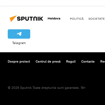
Moldova
POLITICĂ
SOCIETATE
Telegram
Despre proiect
Centrul de presă
Reguli
Contacte
Re
© 2026 Sputnik Toate drepturile sunt garantate. 18+