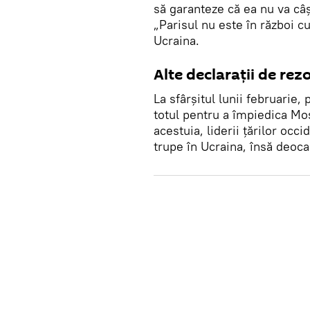
să garanteze că ea nu va câș
„Parisul nu este în război c
Ucraina.
Alte declarații de rez
La sfârșitul lunii februarie,
totul pentru a împiedica Mos
acestuia, liderii țărilor occi
trupe în Ucraina, însă deoc