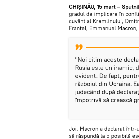
CHIȘINĂU, 15 mart – Sputni
gradul de implicare în confli
cuvânt al Kremlinului, Dmit
Franței, Emmanuel Macron, c
"Noi citim aceste decla
Rusia este un inamic, d
evident. De fapt, pentr
războiul din Ucraina. Ea
judecând după declarați
împotrivă să crească gr
Joi, Macron a declarat într-
să răspundă la o posibilă esc