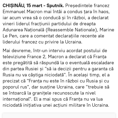
CHIȘINĂU, 15 mart - Sputnik.
Președintele francez
Emmanuel Macron mai întâi a condus țara în haos,
iar acum vrea să o conducă și în război, a declarat
vineri liderul fracțiunii partidului de dreapta
Adunarea Națională (Reassemble Nationale), Marine
Le Pen, care a comentat declarațiile recente ale
liderului francez cu privire la Ucraina.
Mai devreme, într-un interviu acordat postului de
televiziune France 2, Macron a declarat că Franța
este pregătită să răspundă la o eventuală escaladare
din partea Rusiei și "să ia decizii pentru a garanta că
Rusia nu va câștiga niciodată". În același timp, el a
precizat că "Franța nu este în război cu Rusia și cu
poporul rus", dar susține Ucraina, care "trebuie să
se întoarcă la granițele recunoscute la nivel
internațional". El a mai spus că Franța nu va lua
niciodată inițiativa unei acțiuni militare în Ucraina.