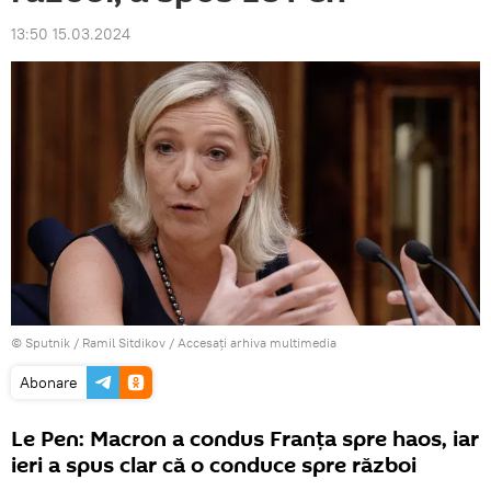
13:50 15.03.2024
© Sputnik / Ramil Sitdikov
/
Accesați arhiva multimedia
Abonare
Le Pen: Macron a condus Franța spre haos, iar
ieri a spus clar că o conduce spre război