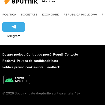
Moldova
POLITICĂ
SOCIETATE
ECONOMIE
REPUBLICA MOLDOVA
R
Telegram
Despre proiect
Centrul de presă
Reguli
Contacte
Reclamă
Politica de confidențialitate
Politica privind cookie-urile
Feedback
© 2026 Sputnik Toate drepturile sunt garantate. 18+