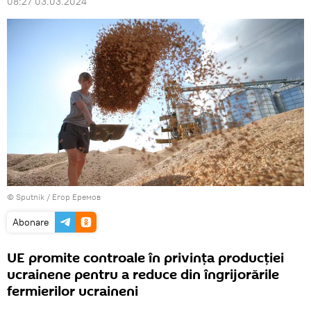
08:27 03.03.2024
© Sputnik / Егор Еремов
Abonare
UE promite controale în privința producției
ucrainene pentru a reduce din îngrijorările
fermierilor ucraineni