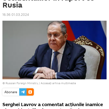
Rusia
16:36 01.03.2024
© Russian Foreign Ministry
/
Accesați arhiva multimedia
Abonare
Serghei Lavrov a comentat acțiunile inamice