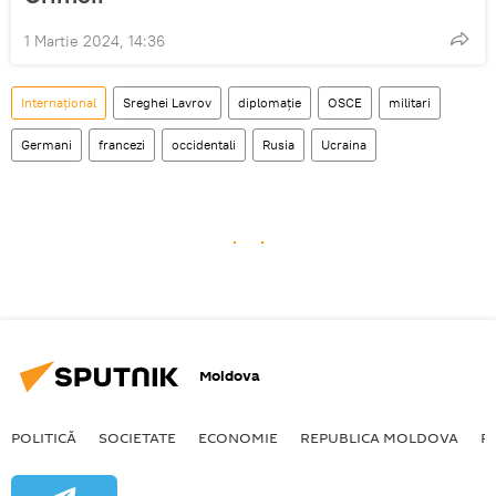
1 Martie 2024, 14:36
Internațional
Sreghei Lavrov
diplomație
OSCE
militari
Germani
francezi
occidentali
Rusia
Ucraina
Moldova
POLITICĂ
SOCIETATE
ECONOMIE
REPUBLICA MOLDOVA
R