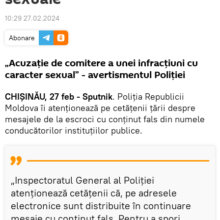
10:29 27.02.2024
Abonare
„Acuzație de comitere a unei infracțiuni cu
caracter sexual” - avertismentul Poliției
CHIȘINĂU, 27 feb - Sputnik
. Poliția Republicii
Moldova îi atenționează pe cetățenii țării despre
mesajele de la escroci cu conținut fals din numele
conducătorilor instituțiilor publice.
„Inspectoratul General al Poliției
atenționează cetățenii că, pe adresele
electronice sunt distribuite în continuare
mesaje cu conținut fals. Pentru a spori