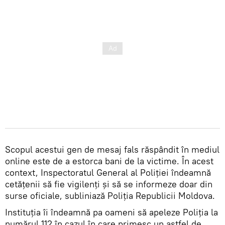
Scopul acestui gen de mesaj fals răspândit în mediul
online este de a estorca bani de la victime. În acest
context, Inspectoratul General al Poliției îndeamnă
cetățenii să fie vigilenți și să se informeze doar din
surse oficiale, subliniază Poliția Republicii Moldova.
Instituția îi îndeamnă pa oameni să apeleze Poliția la
numărul 112 în cazul în care primesc un astfel de