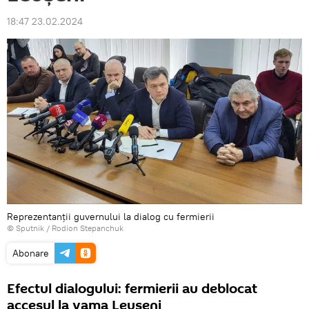
18:47 23.02.2024
Reprezentanții guvernului la dialog cu fermierii
© Sputnik / Rodion Stepanchuk
Abonare
Efectul dialogului: fermierii au deblocat
accesul la vama Leușeni