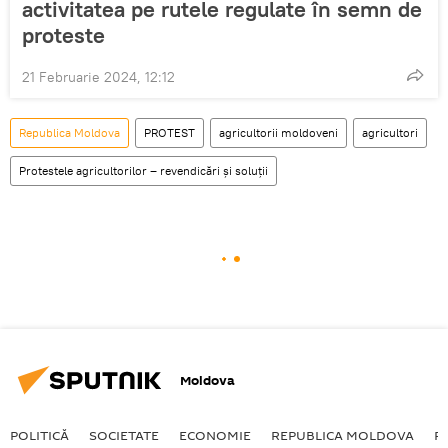
activitatea pe rutele regulate în semn de
proteste
21 Februarie 2024, 12:12
Republica Moldova
PROTEST
agricultorii moldoveni
agricultori
Protestele agricultorilor – revendicări și soluții
Moldova
POLITICĂ
SOCIETATE
ECONOMIE
REPUBLICA MOLDOVA
R