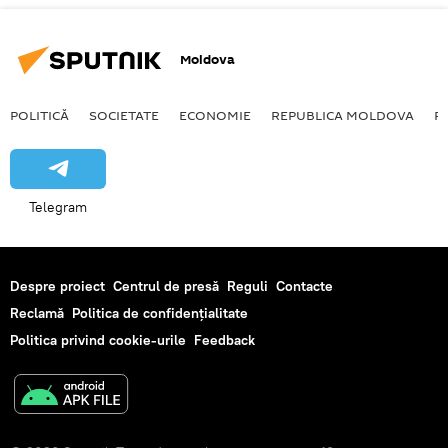
Moldova
POLITICĂ
SOCIETATE
ECONOMIE
REPUBLICA MOLDOVA
R
Telegram
Despre proiect
Centrul de presă
Reguli
Contacte
Reclamă
Politica de confidențialitate
Politica privind cookie-urile
Feedback