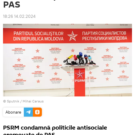
PAS
18:26 14.02.2024
© Sputnik / Mihai Caraus
Abonare
PSRM condamnă politicile antisociale
promovate de PAS