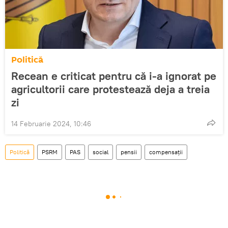
Politică
Recean e criticat pentru că i-a ignorat pe
agricultorii care protestează deja a treia
zi
14 Februarie 2024, 10:46
Politică
PSRM
PAS
social
pensii
compensații