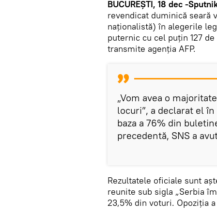
BUCUREȘTI, 18 dec -Sputnik
revendicat duminică seară v
naționalistă) în alegerile le
puternic cu cel puțin 127 de
transmite agenția AFP.
„Vom avea o majoritate
locuri”, a declarat el î
baza a 76% din buletine
precedentă, SNS a avut 
Rezultatele oficiale sunt așt
reunite sub sigla „Serbia îm
23,5% din voturi. Opoziția a