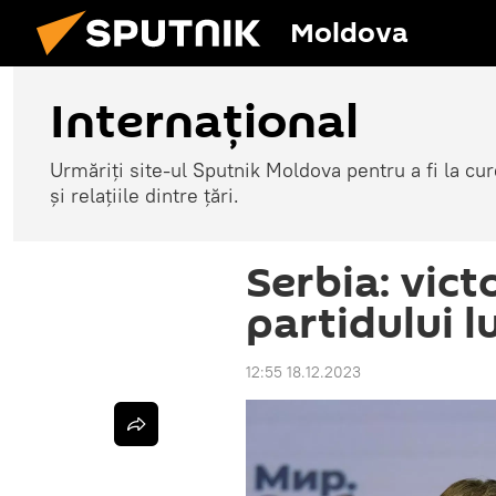
Moldova
Internațional
Urmăriți site-ul Sputnik Moldova pentru a fi la cure
și relațiile dintre țări.
Serbia: vict
partidului l
12:55 18.12.2023