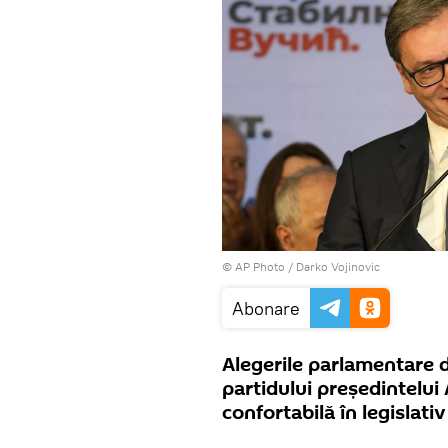
© AP Photo / Darko Vojinovic
Abonare
Alegerile parlamentare d
partidului președintelui
confortabilă în legislati