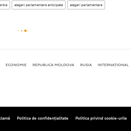
erbia
alegeri parlamentare anticipate
alegeri parlamentare
ECONOMIE
REPUBLICA MOLDOVA
RUSIA
INTERNAȚIONAL
clamă
Politica de confidențialitate
Politica privind cookie-urile