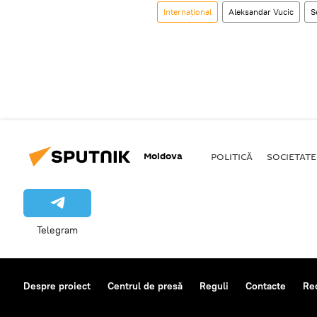
Internațional
Aleksandar Vucic
S
Moldova
POLITICĂ
SOCIETATE
Telegram
Despre proiect
Centrul de presă
Reguli
Contacte
Re