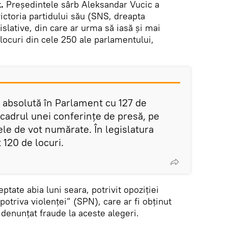
.
Președintele sârb Aleksandar Vucic a
ictoria partidului său (SNS, dreapta
gislative, din care ar urma să iasă și mai
 locuri din cele 250 ale parlamentului,
 absolută în Parlament cu 127 de
n cadrul unei conferințe de presă, pe
le de vot numărate. În legislatura
120 de locuri.
eptate abia luni seara, potrivit opoziției
potriva violenței” (SPN), care ar fi obținut
 denunțat fraude la aceste alegeri.