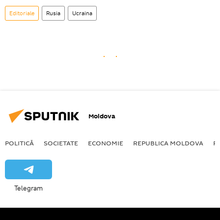
Editoriale
Rusia
Ucraina
Moldova
POLITICĂ
SOCIETATE
ECONOMIE
REPUBLICA MOLDOVA
R
Telegram