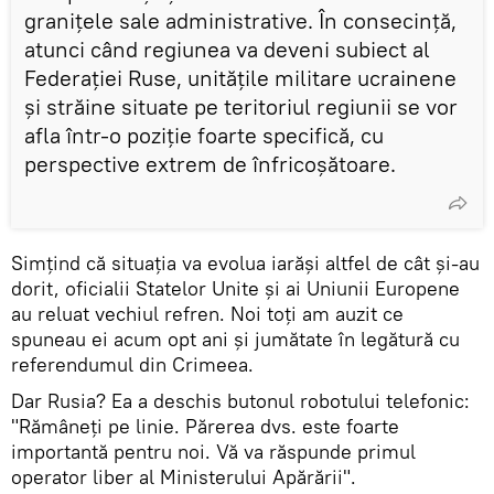
granițele sale administrative. În consecință,
atunci când regiunea va deveni subiect al
Federației Ruse, unitățile militare ucrainene
și străine situate pe teritoriul regiunii se vor
afla într-o poziție foarte specifică, cu
perspective extrem de înfricoșătoare.
Simțind că situația va evolua iarăși altfel de cât și-au
dorit, oficialii Statelor Unite și ai Uniunii Europene
au reluat vechiul refren. Noi toți am auzit ce
spuneau ei acum opt ani și jumătate în legătură cu
referendumul din Crimeea.
Dar Rusia? Ea a deschis butonul robotului telefonic:
"Rămâneți pe linie. Părerea dvs. este foarte
importantă pentru noi. Vă va răspunde primul
operator liber al Ministerului Apărării".