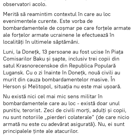
observatori acolo.
Merită să reamintim contextul în care au loc
evenimentele curente. Este vorba de
bombardamentele de coșmar pe care forțele armate
ale forțelor armate ucrainene le efectuează în
localități în ultimele săptămâni.
Luni, la Donețk, 13 persoane au fost ucise în Piața
Comisarilor Baku și șapte, inclusiv trei copii din
satul Krasnorecenskoe din Republica Populară
Lugansk. Cu o zi înainte în Donețk, nouă civili au
murit din cauza bombardamentelor masive. În
Herson și Melitopol, situația nu este mai ușoară.
Nu există nici cel mai mic sens militar în
bombardamentele care au loc - există doar unul
punitiv, terorist. Zeci de civili morți, adulți și copii,
nu sunt notoriile „pierderi colaterale” (de care nicio
armată nu este cu adevărat asigurată). Nu, ei sunt
principalele ținte ale atacurilor.