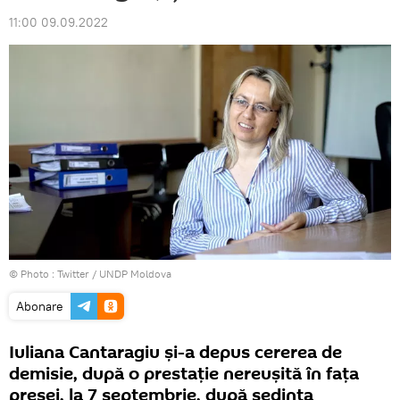
11:00 09.09.2022
© Photo :
Twitter / UNDP Moldova
Abonare
Iuliana Cantaragiu și-a depus cererea de
demisie, după o prestație nereușită în fața
presei, la 7 septembrie, după ședința