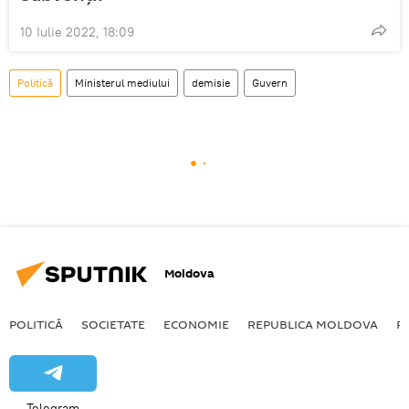
10 Iulie 2022, 18:09
Politică
Ministerul mediului
demisie
Guvern
Moldova
POLITICĂ
SOCIETATE
ECONOMIE
REPUBLICA MOLDOVA
R
Telegram