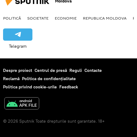
Moldova
POLITICĂ
SOCIETATE
ECONOMIE
REPUBLICA MOLDOVA
R
Telegram
Despre proiect
Centrul de presă
Reguli
Contacte
Reclamă
Politica de confidențialitate
Politica privind cookie-urile
Feedback
© 2026 Sputnik Toate drepturile sunt garantate. 18+